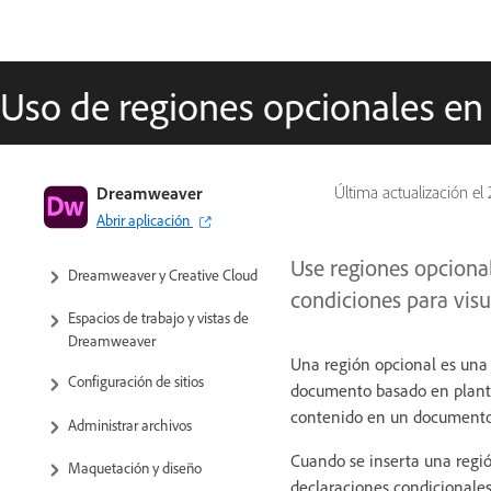
Uso de regiones opcionales en 
Guía del usuario de Dreamweaver
Dreamweaver
Última actualización el
Abrir aplicación
Introducción
Use regiones opcional
Dreamweaver y Creative Cloud
condiciones para vis
Espacios de trabajo y vistas de
Dreamweaver
Una región opcional es una 
Configuración de sitios
documento basado en plantil
contenido en un documento
Administrar archivos
Cuando se inserta una región
Maquetación y diseño
declaraciones condicionales (