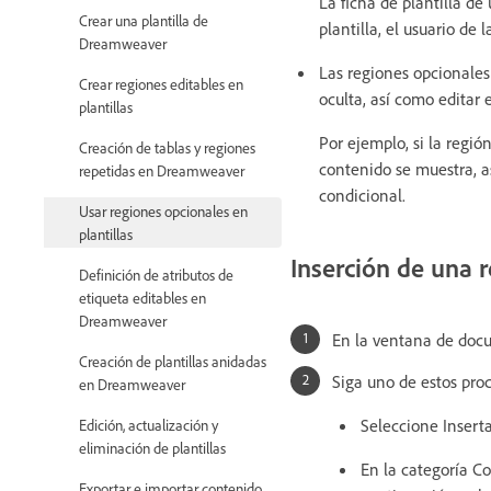
La ficha de plantilla d
Crear una plantilla de
plantilla, el usuario de 
Dreamweaver
Las regiones opcionales 
Crear regiones editables en
oculta, así como editar 
plantillas
Por ejemplo, si la regió
Creación de tablas y regiones
contenido se muestra, a
repetidas en Dreamweaver
condicional.
Usar regiones opcionales en
plantillas
Inserción de una 
Definición de atributos de
etiqueta editables en
Dreamweaver
En la ventana de docu
Creación de plantillas anidadas
Siga uno de estos pro
en Dreamweaver
Seleccione Inserta
Edición, actualización y
eliminación de plantillas
En la categoría Co
Exportar e importar contenido