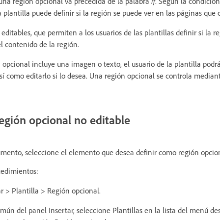
e una región opcional va precedida de la palabra
if
. Según la condición
la plantilla puede definir si la región se puede ver en las páginas que 
editables, que permiten a los usuarios de las plantillas definir si la 
el contenido de la región.
n opcional incluye una imagen o texto, el usuario de la plantilla podrá
sí como editarlo si lo desea. Una región opcional se controla median
región opcional no editable
mento, seleccione el elemento que desea definir como región opcion
cedimientos:
r > Plantilla > Región opcional.
mún del panel Insertar, seleccione Plantillas en la lista del menú de