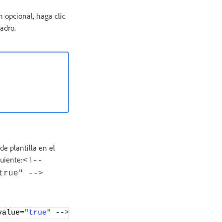
n opcional, haga clic
adro.
e plantilla en el
uiente:
<!--
true" -->
value=
"true"
 --
>