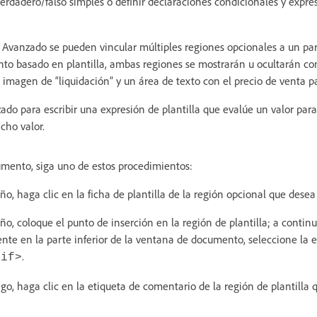
verdadero/falso simples o definir declaraciones condicionales y expr
a Avanzado se pueden vincular múltiples regiones opcionales a un p
to basado en plantilla, ambas regiones se mostrarán u ocultarán c
imagen de “liquidación” y un área de texto con el precio de venta pa
zado para escribir una expresión de plantilla que evalúe un valor para
cho valor.
mento, siga uno de estos procedimientos:
eño, haga clic en la ficha de plantilla de la región opcional que desea
eño, coloque el punto de inserción en la región de plantilla; a continu
ente en la parte inferior de la ventana de documento, seleccione la et
.
:if>
igo, haga clic en la etiqueta de comentario de la región de plantilla 