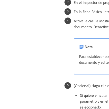
En el inspector de pro
En la ficha Básico, i
Active la casilla Most
documento. Desactive l
Nota
Para establecer otr
documento y edite 
(Opcional) Haga clic e
Si quiere vincular
parámetro y en el
seleccionado.