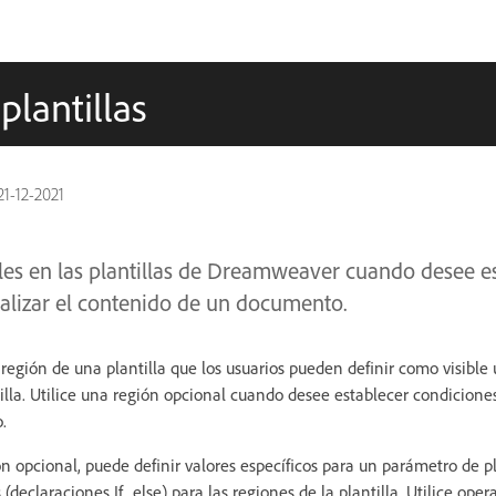
plantillas
21-12-2021
es en las plantillas de Dreamweaver cuando desee es
ualizar el contenido de un documento.
región de una plantilla que los usuarios pueden definir como visible 
la. Utilice una región opcional cuando desee establecer condicione
.
 opcional, puede definir valores específicos para un parámetro de pla
declaraciones If...else) para las regiones de la plantilla. Utilice ope