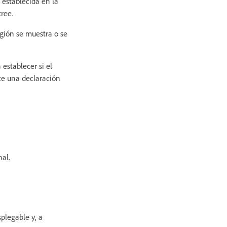
 establecida en la
cree.
región se muestra o se
 establecer si el
te una declaración
al.
splegable y, a