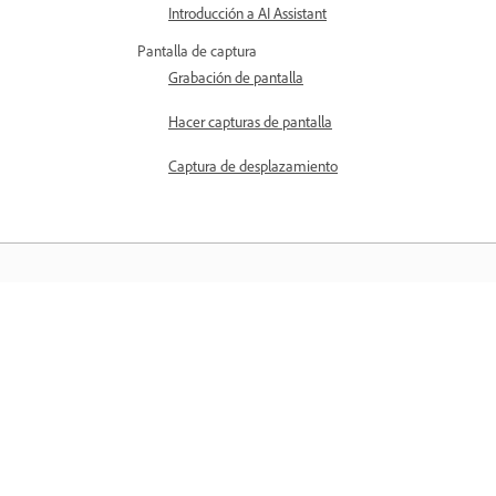
Introducción a AI Assistant
Pantalla de captura
Grabación de pantalla
Hacer capturas de pantalla
Captura de desplazamiento
Aprender
Aprenda con tutoriales en vídeo paso 
paso y orientación práctica directame
en la aplicación.