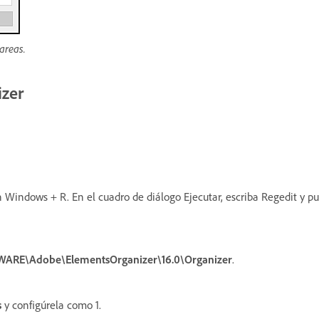
areas.
izer
 Windows + R. En el cuadro de diálogo Ejecutar, escriba Regedit y pul
ARE\Adobe\ElementsOrganizer\16.0\Organizer
.
s
y configúrela como 1.