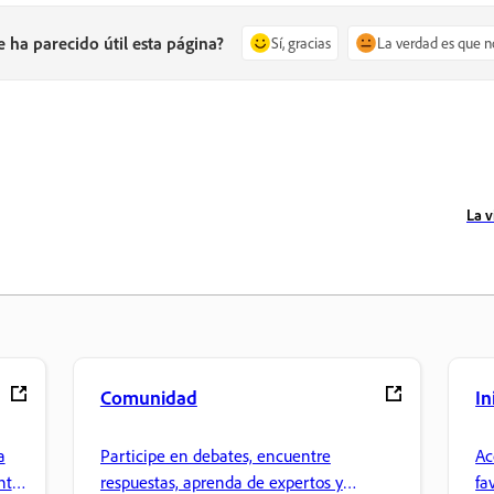
e ha parecido útil esta página?
Sí, gracias
La verdad es que n
La v
Comunidad
In
a
Participe en debates, encuentre
Ac
nte
respuestas, aprenda de expertos y
fa