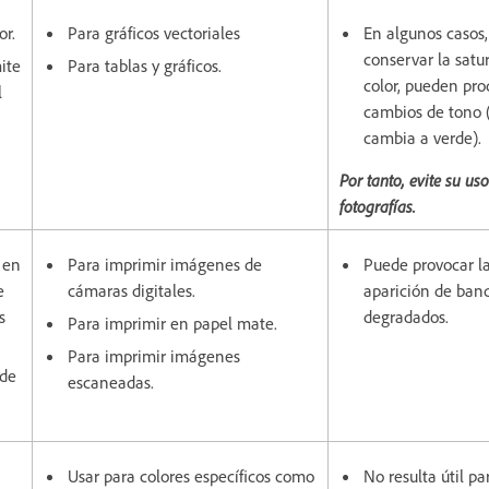
or.
Para gráficos vectoriales
En algunos casos,
conservar la satu
ite
Para tablas y gráficos.
color, pueden pro
l
cambios de tono (
cambia a verde).
Por tanto, evite su us
fotografías.
 en
Para imprimir imágenes de
Puede provocar l
e
cámaras digitales.
aparición de ban
s
degradados.
Para imprimir en papel mate.
Para imprimir imágenes
 de
escaneadas.
Usar para colores específicos como
No resulta útil pa