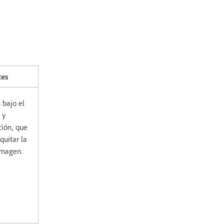
tes
 bajo el
 y
ción, que
quitar la
imagen.