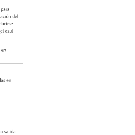
 para
ración del
ducirse
el azul
o en
a
das en
ra salida