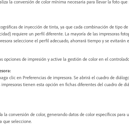
iza la conversión de color mínima necesaria para llevar la foto que 
ográficas de inyección de tinta, ya que cada combinación de tipo de
idad) requiere un perfil diferente. La mayoría de las impresoras foto
impresora seleccione el perfil adecuado, ahorrará tiempo y se evitará
s opciones de impresión y active la gestión de color en el controlado
esora:
aga clic en Preferencias de impresora. Se abrirá el cuadro de diálog
s impresoras tienen esta opción en fichas diferentes del cuadro de di
a la conversión de color, generando datos de color específicos para un
a que seleccione.