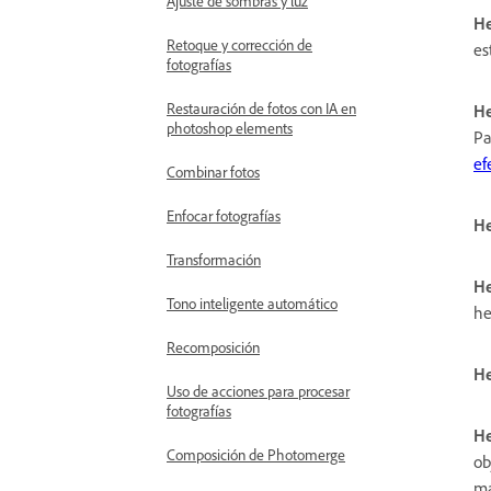
Ajuste de sombras y luz
He
Retoque y corrección de
es
fotografías
Restauración de fotos con IA en
He
photoshop elements
Pa
ef
Combinar fotos
Enfocar fotografías
He
Transformación
He
Tono inteligente automático
he
Recomposición
He
Uso de acciones para procesar
fotografías
He
Composición de Photomerge
ob
má