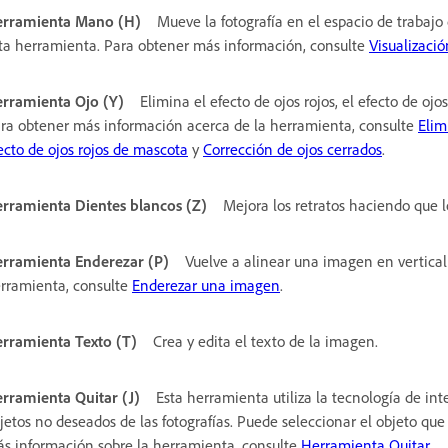
rramienta Mano (H)
Mueve la fotografía en el espacio de trabaj
ta herramienta. Para obtener más información, consulte
Visualizaci
rramienta Ojo (Y)
Elimina el efecto de ojos rojos, el efecto de ojo
ra obtener más información acerca de la herramienta, consulte
Elim
ecto de ojos rojos de mascota
y
Corrección de ojos cerrados
.
rramienta Dientes blancos (Z)
Mejora los retratos haciendo que l
rramienta Enderezar (P)
Vuelve a alinear una imagen en vertical
rramienta, consulte
Enderezar una imagen
.
rramienta Texto (T)
Crea y edita el texto de la imagen.
rramienta Quitar (J)
Esta herramienta utiliza la tecnología de inte
jetos no deseados de las fotografías. Puede seleccionar el objeto q
s información sobre la herramienta, consulte
Herramienta Quitar
.