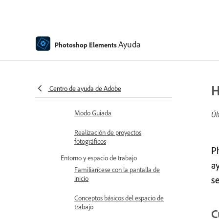
Introducción a Photoshop Elements
Novedades de Photoshop
Elements
Ayuda
Photoshop Elements
Requisitos del sistema de Adobe
Photoshop Elements
Conceptos básicos del espacio de
H
Centro de ayuda de Adobe
trabajo
Modo Guiada
Úl
Realización de proyectos
fotográficos
P
Entorno y espacio de trabajo
a
Familiarícese con la pantalla de
se
inicio
Conceptos básicos del espacio de
trabajo
C