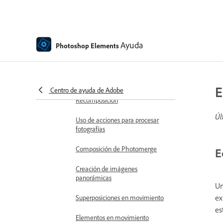
photoshop elements
Combinar fotos
Enfocar fotografías
Ayuda
Photoshop Elements
Transformación
Tono inteligente automático
E
Centro de ayuda de Adobe
Recomposición
Úl
Uso de acciones para procesar
fotografías
Composición de Photomerge
E
Creación de imágenes
panorámicas
Un
ex
Superposiciones en movimiento
es
Elementos en movimiento