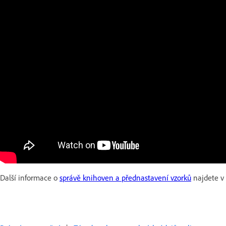
Další informace o
správě knihoven a přednastavení vzorků
najdete v 