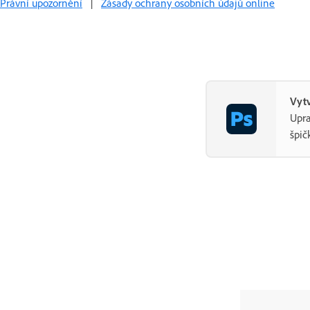
Právní upozornění
|
Zásady ochrany osobních údajů online
Vyt
Upra
špič