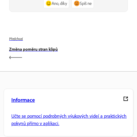
Ano, díky
Spíš ne
Předchozí
Změna poměru stran klipů
Informace
Učte se pomocí podrobných výukových videí a praktických
pokynů přímo v aplikaci.