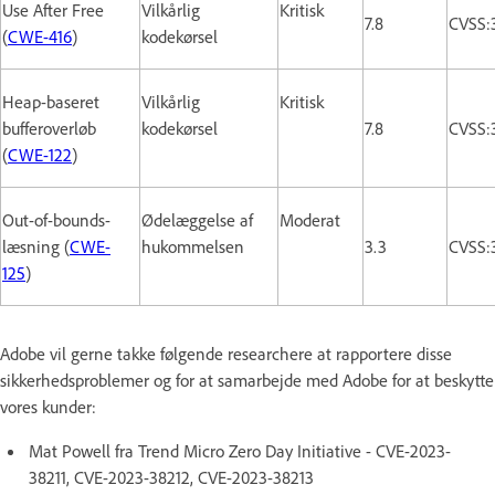
Use After Free
Vilkårlig
Kritisk
7.8
CVSS:
(
CWE-416
)
kodekørsel
Heap-baseret
Vilkårlig
Kritisk
bufferoverløb
kodekørsel
7.8
CVSS:
(
CWE-122
)
Out-of-bounds-
Ødelæggelse af
Moderat
læsning (
CWE-
hukommelsen
3.3
CVSS:
125
)
Adobe vil gerne takke følgende researchere at rapportere disse
sikkerhedsproblemer og for at samarbejde med Adobe for at beskytte
vores kunder:
Mat Powell fra Trend Micro Zero Day Initiative - CVE-2023-
38211, CVE-2023-38212, CVE-2023-38213