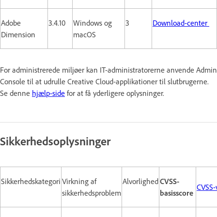
Adobe
3.4.10
Windows og
3
Download-center
Dimension
macOS
For administrerede miljøer kan IT-administratorerne anvende Admin
Console til at udrulle Creative Cloud-applikationer til slutbrugerne.
Se denne
hjælp-side
for at få yderligere oplysninger.
Sikkerhedsoplysninger
Sikkerhedskategori
Virkning af
Alvorlighed
CVSS-
CVSS-
sikkerhedsproblem
basisscore