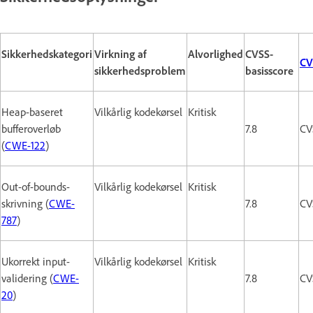
Sikkerhedskategori
Virkning af
Alvorlighed
CVSS-
CV
sikkerhedsproblem
basisscore
Heap-baseret
Vilkårlig kodekørsel
Kritisk
bufferoverløb
7.8
CV
(
CWE-122
)
Out-of-bounds-
Vilkårlig kodekørsel
Kritisk
skrivning (
CWE-
7.8
CV
787
)
Ukorrekt input-
Vilkårlig kodekørsel
Kritisk
validering (
CWE-
7.8
CV
20
)