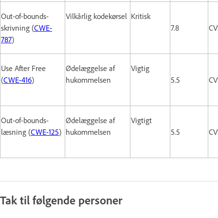
Out-of-bounds-
Vilkårlig kodekørsel
Kritisk
skrivning (
CWE-
7.8
CV
787
)
Use After Free
Ødelæggelse af
Vigtig
(
CWE-416
)
hukommelsen
5.5
CV
Out-of-bounds-
Ødelæggelse af
Vigtigt
læsning (
CWE-125
)
hukommelsen
5.5
CV
Tak til følgende personer