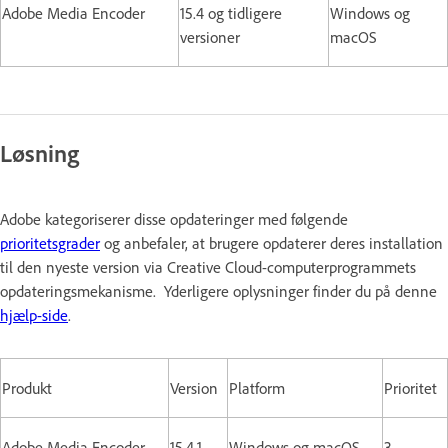
Adobe Media Encoder
15.4 og tidligere
Windows og
versioner
macOS
Løsning
Adobe kategoriserer disse opdateringer med følgende
prioritetsgrader
og anbefaler, at brugere opdaterer deres installation
til den nyeste version via Creative Cloud-computerprogrammets
opdateringsmekanisme. Yderligere oplysninger finder du på denne
hjælp-side
.
Produkt
Version
Platform
Prioritet
Adobe Media Encoder
15.4.1
Windows og macOS
3