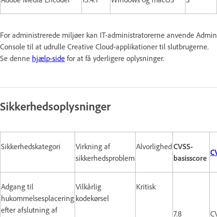
For administrerede miljøer kan IT-administratorerne anvende Admin
Console til at udrulle Creative Cloud-applikationer til slutbrugerne.
Se denne
hjælp-side
for at få yderligere oplysninger.
Sikkerhedsoplysninger
Sikkerhedskategori
Virkning af
Alvorlighed
CVSS-
C
sikkerhedsproblem
basisscore
Adgang til
Vilkårlig
Kritisk
hukommelsesplacering
kodekørsel
efter afslutning af
7.8
C