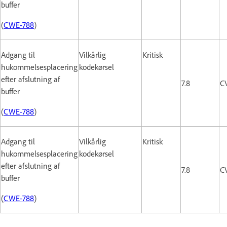
buffer
(
CWE-788
)
Adgang til
Vilkårlig
Kritisk
hukommelsesplacering
kodekørsel
efter afslutning af
7.8
C
buffer
(
CWE-788
)
Adgang til
Vilkårlig
Kritisk
hukommelsesplacering
kodekørsel
efter afslutning af
7.8
C
buffer
(
CWE-788
)