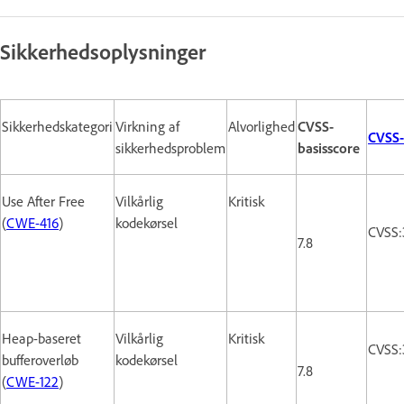
Sikkerhedsoplysninger
Sikkerhedskategori
Virkning af
Alvorlighed
CVSS-
CVSS-
sikkerhedsproblem
basisscore
Use After Free
Vilkårlig
Kritisk
(
CWE-416
)
kodekørsel
CVSS:
7.8
Heap-baseret
Vilkårlig
Kritisk
CVSS:
bufferoverløb
kodekørsel
7.8
(
CWE-122
)