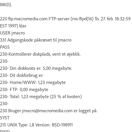
MKD).
220 ftp.macromedia.com FTP-server (ms-ftpd(16) To. 27. feb. 18:32:59
EST 1997) klar.
USER jmacro
331 Adgangskode påkrævet til jmacro
PASS
230-Kontrollerer diskplads, vent et øjeblik.
230-
230- Din diskkvota er: 5,00 megabyte.
230- Dit diskforbrug er:
230- Home/WWW: 1,23 megabyte
230- FTP: 0,00 megabyte
230- Total: 1,23 megabyte (25 % af kvoten)
230-
230 Bruger jmacro@macromedia.com er logget på.
SYST
215 UNIX Type: L8 Version: BSD-198911
PWD