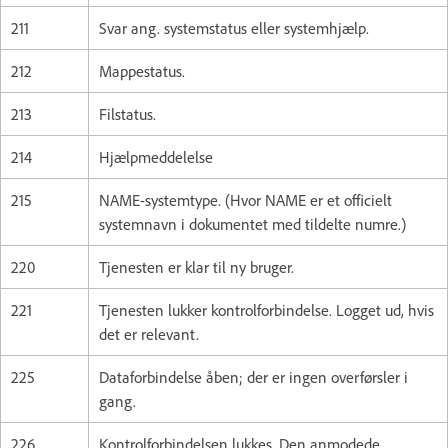
211
Svar ang. systemstatus eller systemhjælp.
212
Mappestatus.
213
Filstatus.
214
Hjælpmeddelelse
215
NAME-systemtype. (Hvor NAME er et officielt
systemnavn i dokumentet med tildelte numre.)
220
Tjenesten er klar til ny bruger.
221
Tjenesten lukker kontrolforbindelse. Logget ud, hvis
det er relevant.
225
Dataforbindelse åben; der er ingen overførsler i
gang.
226
Kontrolforbindelsen lukkes. Den anmodede