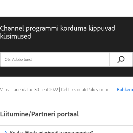
Channel programmi korduma kippuvad
küsimused
Viimati uuendatud
30. sept 2022
|
Kehtib samuti Policy or pricing
Rohkem
Liitumine/Partneri portaal
Kuidas liituda edasimüüja programmiga?