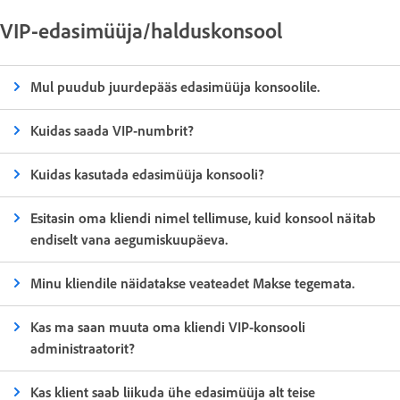
VIP-edasimüüja/halduskonsool
Mul puudub juurdepääs edasimüüja konsoolile.
Kuidas saada VIP-numbrit?
Kuidas kasutada edasimüüja konsooli?
Esitasin oma kliendi nimel tellimuse, kuid konsool näitab
endiselt vana aegumiskuupäeva.
Minu kliendile näidatakse veateadet Makse tegemata.
Kas ma saan muuta oma kliendi VIP-konsooli
administraatorit?
Kas klient saab liikuda ühe edasimüüja alt teise