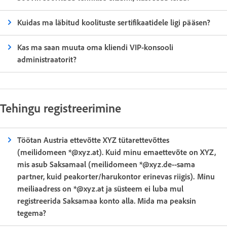
Kuidas ma läbitud koolituste sertifikaatidele ligi pääsen?
Kas ma saan muuta oma kliendi VIP-konsooli
administraatorit?
Tehingu registreerimine
Töötan Austria ettevõtte XYZ tütarettevõttes
(meilidomeen *@xyz.at). Kuid minu emaettevõte on XYZ,
mis asub Saksamaal (meilidomeen *@xyz.de--sama
partner, kuid peakorter/harukontor erinevas riigis). Minu
meiliaadress on *@xyz.at ja süsteem ei luba mul
registreerida Saksamaa konto alla. Mida ma peaksin
tegema?