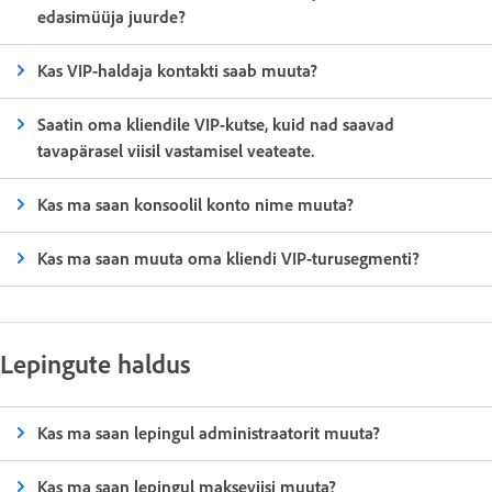
edasimüüja juurde?
Kas VIP-haldaja kontakti saab muuta?
Saatin oma kliendile VIP-kutse, kuid nad saavad
tavapärasel viisil vastamisel veateate.
Kas ma saan konsoolil konto nime muuta?
Kas ma saan muuta oma kliendi VIP-turusegmenti?
Lepingute haldus
Kas ma saan lepingul administraatorit muuta?
Kas ma saan lepingul makseviisi muuta?