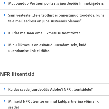
Mul puudub Partneri portaalis juurdepääs hinnakirjadele.
Sain veateate: „Teie taotlust ei õnnestunud töödelda, kuna
teie meiliaadress on juba süsteemis olemas.“
Kuidas ma saan oma liikmesuse taset tõsta?
Minu liikmesus on esitatud uuendamiseks, kuid
uuendamise link ei tööta.
NFR litsentsid
Kuidas saada juurdepääs Adobe'i NFR litsentsidele?
Milliseid NFR litsentse on mul kuldpartnerina võimalik
saada?