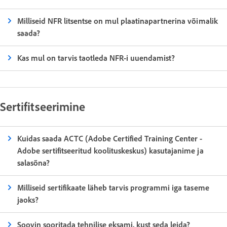
Milliseid NFR litsentse on mul plaatinapartnerina võimalik
saada?
Kas mul on tarvis taotleda NFR-i uuendamist?
Sertifitseerimine
Kuidas saada ACTC (Adobe Certified Training Center -
Adobe sertifitseeritud koolituskeskus) kasutajanime ja
salasõna?
Milliseid sertifikaate läheb tarvis programmi iga taseme
jaoks?
Soovin sooritada tehnilise eksami, kust seda leida?