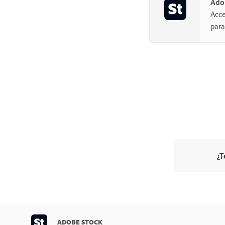
Ado
Acce
para
¿T
ADOBE STOCK