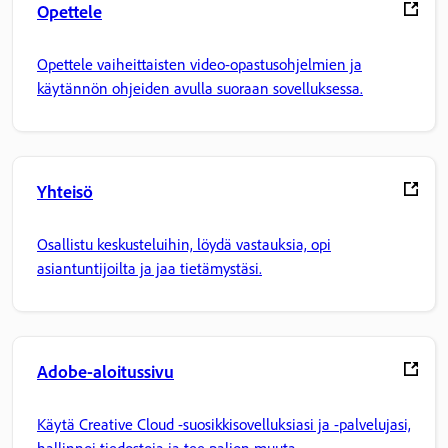
Opettele
Opettele vaiheittaisten video-opastusohjelmien ja
käytännön ohjeiden avulla suoraan sovelluksessa.
Yhteisö
Osallistu keskusteluihin, löydä vastauksia, opi
asiantuntijoilta ja jaa tietämystäsi.
Adobe-aloitussivu
Käytä Creative Cloud -suosikkisovelluksiasi ja -palvelujasi,