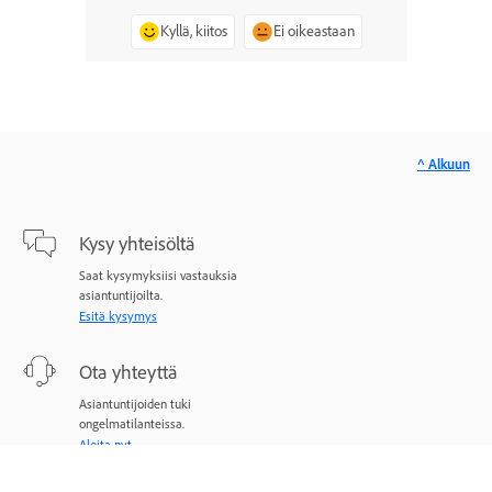
Kyllä, kiitos
Ei oikeastaan
^ Alkuun
Kysy yhteisöltä
Saat kysymyksiisi vastauksia
asiantuntijoilta.
Esitä kysymys
Ota yhteyttä
Asiantuntijoiden tuki
ongelmatilanteissa.
Aloita nyt