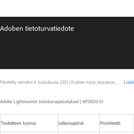
Adoben tietoturvatiedote
Päivitetty viimeksi
6. toukokuuta 2021
|
Koskee myös seuraavaa Digital Editions
Lisää
Adobe Lightroomin tietoturvapäivitykset | APSB20-51
Tiedotteen tunnus
Julkaisupäivä
Prioriteetti