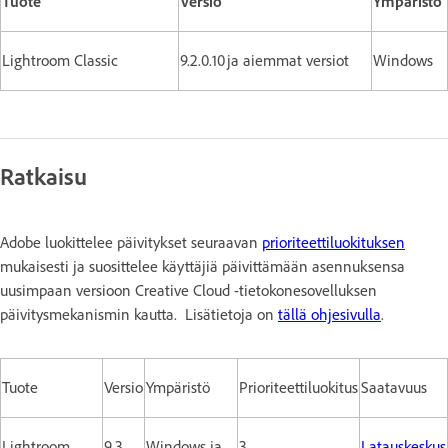
Tuote
Versio
Ympäristö
Lightroom Classic
9.2.0.10 ja aiemmat versiot
Windows
Ratkaisu
Adobe luokittelee päivitykset seuraavan
prioriteettiluokituksen
mukaisesti ja suosittelee käyttäjiä päivittämään asennuksensa
uusimpaan versioon Creative Cloud -tietokonesovelluksen
päivitysmekanismin kautta. Lisätietoja on
tällä ohjesivulla
.
Tuote
Versio
Ympäristö
Prioriteettiluokitus
Saatavuus
Lightroom
9.3
Windows ja
3
Latauskeskus