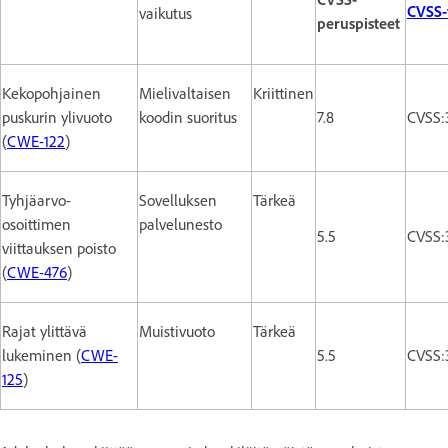
CVSS-
vaikutus
peruspisteet
Kekopohjainen
Mielivaltaisen
Kriittinen
puskurin ylivuoto
koodin suoritus
7.8
CVSS:
(
CWE-122
)
Tyhjäarvo-
Sovelluksen
Tärkeä
osoittimen
palvelunesto
5.5
CVSS:
viittauksen poisto
(
CWE-476
)
Rajat ylittävä
Muistivuoto
Tärkeä
lukeminen (
CWE-
5.5
CVSS:
125
)