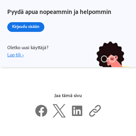
Pyydä apua nopeammin ja helpommin
Kirjaudu sisään
Oletko uusi käyttäjä?
Luo tili ›
Jaa tämä sivu