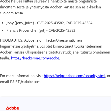
Adobe haluaa kiittää seuraavia henkilöitä näistä ongelmista
ilmoittamisesta ja yhteistyöstä Adoben kanssa sen asiakkaiden
suojaamisessa:
Jony (jony_juice) - CVE-2025-43582, CVE-2025-43584
Francis Provencher (prl) - CVE-2025-43583
HUOMAUTUS: Adobella on HackerOnessa julkinen
buginmetsästysohjelma. Jos olet kiinnostunut työskentelemään
Adoben kanssa ulkopuolisena tietoturvatutkijana, tutustu ohjelmaan
täällä:
https://hackerone.com/adobe
.
For more information, visit
https://helpx.adobe.com/security.html
, or
email PSIRT@adobe.com