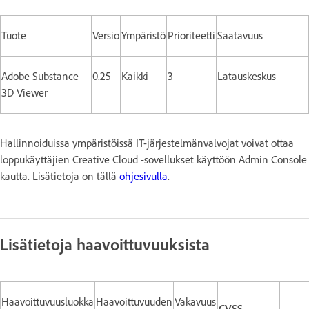
Tuote
Versio
Ympäristö
Prioriteetti
Saatavuus
Adobe Substance
0.25
Kaikki
3
Latauskeskus
3D Viewer
Hallinnoiduissa ympäristöissä IT-järjestelmänvalvojat voivat ottaa
loppukäyttäjien Creative Cloud -sovellukset käyttöön Admin Console
kautta. Lisätietoja on tällä
ohjesivulla
.
Lisätietoja haavoittuvuuksista
Haavoittuvuusluokka
Haavoittuvuuden
Vakavuus
CVSS-