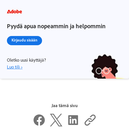
Pyydä apua nopeammin ja helpommin
Kirjaudu sisään
Oletko uusi käyttäjä?
Luo tili ›
Jaa tämä sivu