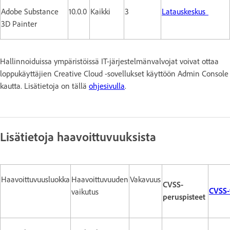
Adobe Substance
10.0.0
Kaikki
3
Latauskeskus
3D Painter
Hallinnoiduissa ympäristöissä IT-järjestelmänvalvojat voivat ottaa
loppukäyttäjien Creative Cloud -sovellukset käyttöön Admin Console
kautta. Lisätietoja on tällä
ohjesivulla
.
Lisätietoja haavoittuvuuksista
Haavoittuvuusluokka
Haavoittuvuuden
Vakavuus
CVSS-
CVSS-
vaikutus
peruspisteet