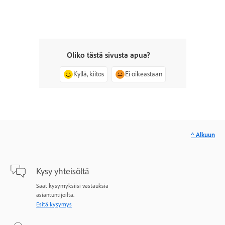
Oliko tästä sivusta apua?
Kyllä, kiitos
Ei oikeastaan
^ Alkuun
Kysy yhteisöltä
Saat kysymyksiisi vastauksia
asiantuntijoilta.
Esitä kysymys