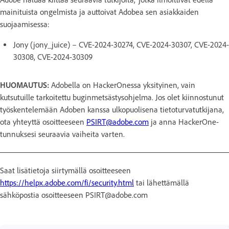
mainituista ongelmista ja auttoivat Adobea sen asiakkaiden
suojaamisessa:
Jony (jony_juice) – CVE-2024-30274, CVE-2024-30307, CVE-2024-
30308, CVE-2024-30309
HUOMAUTUS:
Adobella on HackerOnessa yksityinen, vain
kutsutuille tarkoitettu buginmetsästysohjelma. Jos olet kiinnostunut
työskentelemään Adoben kanssa ulkopuolisena tietoturvatutkijana,
ota yhteyttä osoitteeseen
PSIRT@adobe.com
ja anna HackerOne-
tunnuksesi seuraavia vaiheita varten.
Saat lisätietoja siirtymällä osoitteeseen
https://helpx.adobe.com/fi/security.html
tai lähettämällä
sähköpostia osoitteeseen PSIRT@adobe.com