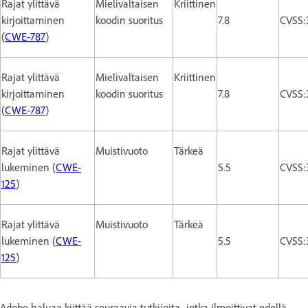
Rajat ylittävä
Mielivaltaisen
Kriittinen
kirjoittaminen
koodin suoritus
7.8
CVSS:
(
CWE-787
)
Rajat ylittävä
Mielivaltaisen
Kriittinen
kirjoittaminen
koodin suoritus
7.8
CVSS:
(
CWE-787
)
Rajat ylittävä
Muistivuoto
Tärkeä
lukeminen (
CWE-
5.5
CVSS:
125
)
Rajat ylittävä
Muistivuoto
Tärkeä
lukeminen (
CWE-
5.5
CVSS:
125
)
Adobe haluaa kiittää seuraavia tutkijoita, jotka ilmoittivat edellä