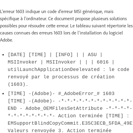
L’erreur 1603 indique un code d’erreur MSI générique, mais
spécifique à l’ordinateur. Ce document propose plusieurs solutions
possibles pour résoudre cette erreur. Le tableau suivant répertorie les
causes connues des erreurs 1603 lors de l’installation du logiciel
Adobe.
[DATE] [TIME] | [INFO] | | ASU |
MSIInvoker | MSIInvoker | | | 6016 |
utilLaunchApplicationDeelevated : le code
renvoyé par le processus de création
(1603).
[TIME] -(Adobe)- #_AdobeError_# 1603
[TIME] -(Adobe)- -*-*-*-*-*-*-*-*-*-*-*-*-
END - Adobe_OEMFilesSetAttribute -*-*-*-*-
*-*-*-*-*-*-*-*- Action terminée [TIME] :
EMSupportBlindCopyCommit.E35C3ECB_5FDA_49E
Valeurs renvoyée 3. Action terminée