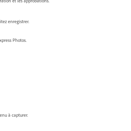
ration et les approbations.
tez enregistrer.
xpress Photos.
enu à capturer.