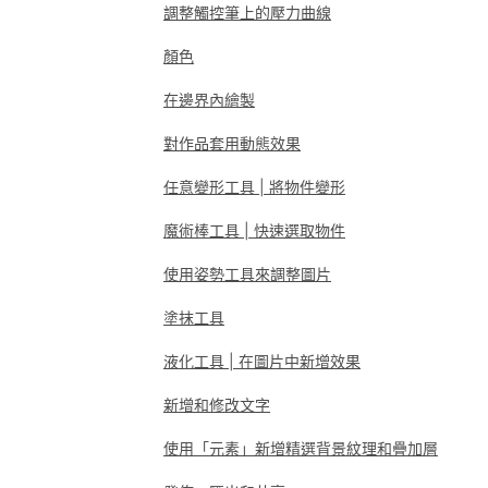
調整觸控筆上的壓力曲線
顏色
在邊界內繪製
對作品套用動態效果
任意變形工具 | 將物件變形
魔術棒工具 | 快速選取物件
使用姿勢工具來調整圖片
塗抹工具
液化工具 | 在圖片中新增效果
新增和修改文字
使用「元素」新增精選背景紋理和疊加層