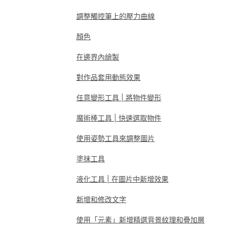
調整觸控筆上的壓力曲線
顏色
在邊界內繪製
對作品套用動態效果
任意變形工具 | 將物件變形
魔術棒工具 | 快速選取物件
使用姿勢工具來調整圖片
塗抹工具
液化工具 | 在圖片中新增效果
新增和修改文字
使用「元素」新增精選背景紋理和疊加層