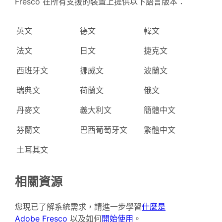
Fresco 在所有支援的裝置上提供以下語言版本：
英文
德文
韓文
法文
日文
捷克文
西班牙文
挪威文
波蘭文
瑞典文
荷蘭文
俄文
丹麥文
義大利文
簡體中文
芬蘭文
巴西葡萄牙文
繁體中文
土耳其文
相關資源
您現已了解系統需求，請進一步學習
什麼是
Adobe Fresco
以及如何
開始使用
。