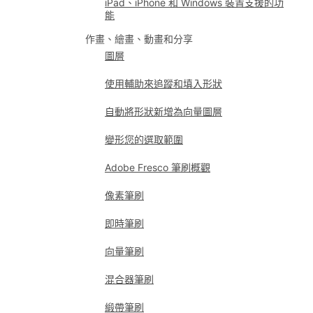
iPad、iPhone 和 Windows 裝置支援的功
能
作畫、繪畫、動畫和分享
圖層
使用輔助來追蹤和填入形狀
自動將形狀新增為向量圖層
變形您的選取範圍
Adobe Fresco 筆刷概觀
像素筆刷
即時筆刷
向量筆刷
混合器筆刷
緞帶筆刷