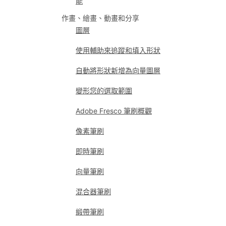
能
作畫、繪畫、動畫和分享
圖層
使用輔助來追蹤和填入形狀
自動將形狀新增為向量圖層
變形您的選取範圍
Adobe Fresco 筆刷概觀
像素筆刷
即時筆刷
向量筆刷
混合器筆刷
緞帶筆刷