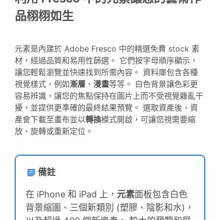
品栩栩如生
元素是內建於 Adobe Fresco 中的精選免費 stock 素
材，經過品質和易用性篩選。 它們按字母順序顯示，
讓您輕鬆瀏覽並快速找到所需內容。 資料庫包含各種
視覺樣式，例如
漸層
、
漫畫
等等。 白色背景讓色彩更
容易辨識，讓您的焦點保持在圖片上而不受視覺雜亂干
擾，並提供更準確的最終結果預覽。 選取資產後，資
產會下載至畫布並以
轉換
模式開啟，可讓您視需要縮
放、旋轉或重新定位。
備註
在 iPhone 和 iPad 上，
元素
面板包含白色
背景縮圖、三個新類別 (塑膠、陰影和水)，