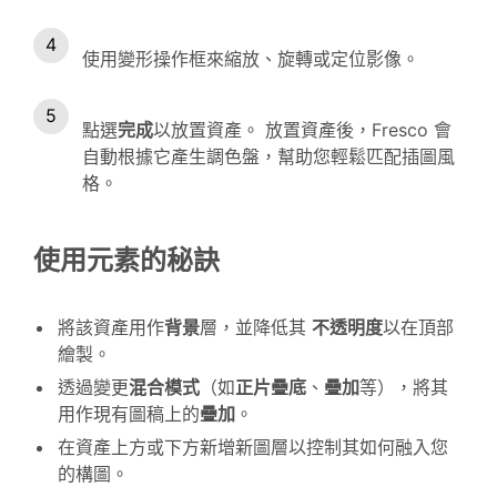
使用變形操作框來縮放、旋轉或定位影像。
點選
完成
以放置資產。 放置資產後，Fresco 會
自動根據它產生調色盤，幫助您輕鬆匹配插圖風
格。
使用
元素
的秘訣
將該資產用作
背景
層，並降低其
不透明度
以在頂部
繪製。
透過變更
混合模式
（如
正片疊底
、
疊加
等），將其
用作現有圖稿上的
疊加
。
在資產上方或下方新增新圖層以控制其如何融入您
的構圖。