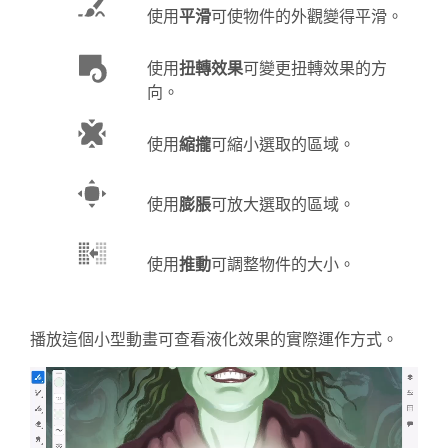
使用
平滑
可使物件的外觀變得平滑。
使用
扭轉效果
可變更扭轉效果的方
向。
使用
縮攏
可縮小選取的區域。
使用
膨脹
可放大選取的區域。
使用
推動
可調整物件的大小。
播放這個小型動畫可查看液化效果的實際運作方式。