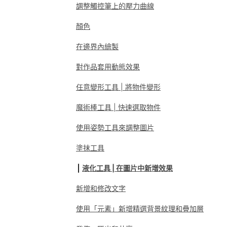
調整觸控筆上的壓力曲線
顏色
在邊界內繪製
對作品套用動態效果
任意變形工具 | 將物件變形
魔術棒工具 | 快速選取物件
使用姿勢工具來調整圖片
塗抹工具
液化工具 | 在圖片中新增效果
新增和修改文字
使用「元素」新增精選背景紋理和疊加層