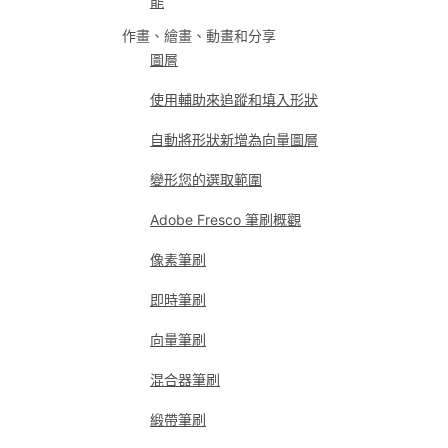
能
作畫、繪畫、動畫和分享
圖層
使用輔助來追蹤和填入形狀
自動將形狀新增為向量圖層
變形您的選取範圍
Adobe Fresco 筆刷概觀
像素筆刷
即時筆刷
向量筆刷
混合器筆刷
緞帶筆刷