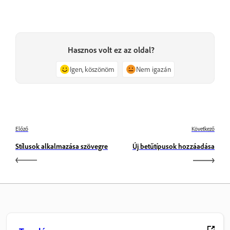
Hasznos volt ez az oldal?
Igen, köszönöm
Nem igazán
Előző
Következő
Stílusok alkalmazása szövegre
Új betűtípusok hozzáadása