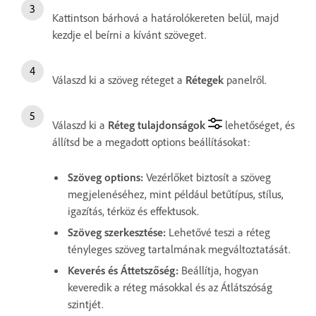
Kattintson bárhová a határolókereten belül, majd
kezdje el beírni a kívánt szöveget.
Válaszd ki a szöveg réteget a
Rétegek
panelről.
Válaszd ki a
Réteg tulajdonságok
lehetőséget, és
állítsd be a megadott options beállításokat:
Szöveg options
:
Vezérlőket biztosít a szöveg
megjelenéséhez, mint például betűtípus, stílus,
igazítás, térköz és effektusok.
Szöveg szerkesztése
:
Lehetővé teszi a réteg
tényleges szöveg tartalmának megváltoztatását.
Keverés és Áttetszőség
:
Beállítja, hogyan
keveredik a réteg másokkal és az Átlátszóság
szintjét.