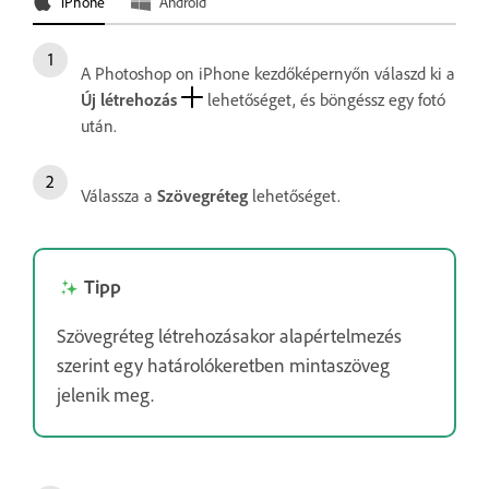
iPhone
Android
A Photoshop on iPhone kezdőképernyőn válaszd ki a
Új létrehozás
lehetőséget, és böngéssz egy fotó
után.
Válassza a
Szövegréteg
lehetőséget.
Tipp
Szövegréteg létrehozásakor alapértelmezés
szerint egy határolókeretben mintaszöveg
jelenik meg.