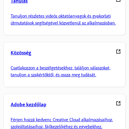
Tanulás
Tanuljon részletes videós oktatóanyagok és gyakorlati
útmutatások segítségével közvetlenül az alkalmazásban.
Közösség
Csatlakozzon a beszélgetésekhez, találjon válaszokat,
tanuljon a szakértőktől, és ossza meg tudását.
Adobe kezdőlap
Férjen hozzá kedvenc Creative Cloud alkalmazásaihoz,
szolgáltatásaihoz, fájlkezelőjéhez és egyebekhez.