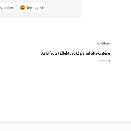
köszönöm
Nem igazán
Következő
Az Effects (Effektusok) panel áttekintése