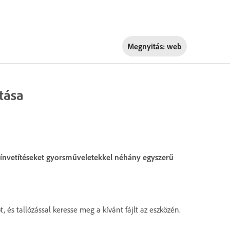
Megnyitás:
web
tása
színvetítéseket gyorsműveletekkel néhány egyszerű
 és tallózással keresse meg a kívánt fájlt az eszközén.