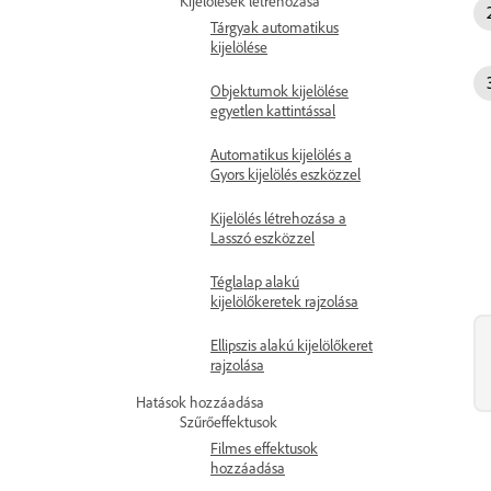
Kijelölések létrehozása
Tárgyak automatikus
kijelölése
Objektumok kijelölése
egyetlen kattintással
Automatikus kijelölés a
Gyors kijelölés eszközzel
Kijelölés létrehozása a
Lasszó eszközzel
Téglalap alakú
kijelölőkeretek rajzolása
Ellipszis alakú kijelölőkeret
rajzolása
Hatások hozzáadása
Szűrőeffektusok
Filmes effektusok
hozzáadása