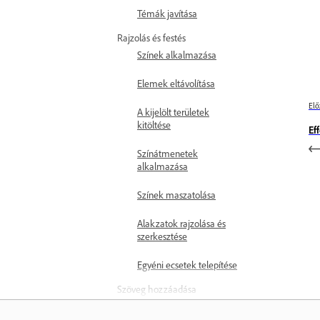
Témák javítása
Rajzolás és festés
Színek alkalmazása
Elemek eltávolítása
Elő
A kijelölt területek
kitöltése
Ef
Színátmenetek
alkalmazása
Színek maszatolása
Alakzatok rajzolása és
szerkesztése
Egyéni ecsetek telepítése
Szöveg hozzáadása
Pontszöveg hozzáadása