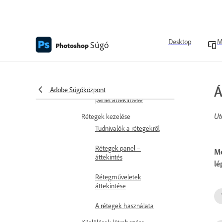
réteggel
Megvilágítás módosítása
Desktop
M
Effektusok alkalmazása
Súgó
Photoshop
Árnyalatproblémák és
színvetítések javítása
Á
Adobe Súgóközpont
Az Effects (Effektusok)
panel áttekintése
Ut
Rétegek kezelése
Tudnivalók a rétegekről
Rétegek panel –
Me
áttekintés
lé
Rétegműveletek
áttekintése
A rétegek használata