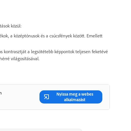
tások közül:
ékok, a középtónusok és a csúcsfények között. Emellett
s kontrasztját a legsötétebb képpontok teljesen feketévé
hérré világosításával.
n
Nyissa meg a webes
alkalmazást