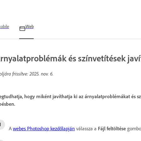
obile
Web
rnyalatproblémák és színvetítések javí
oljára frissítve:
2025. nov. 6.
gtudhatja, hogy miként javíthatja ki az árnyalatproblémákat és 
pésben.
A
webes Photoshop kezdőlapján
válassza a
Fájl feltöltése
gombot,