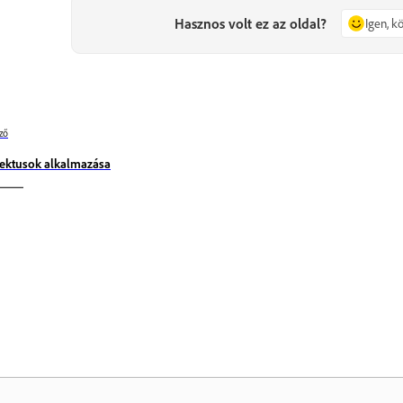
Hasznos volt ez az oldal?
Igen, 
ző
fektusok alkalmazása