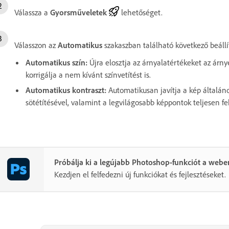
Válassza a
Gyorsműveletek
lehetőséget.
Válasszon az
Automatikus
szakaszban található következő beállí
Automatikus szín
:
Újra elosztja az árnyalatértékeket az árny
korrigálja a nem kívánt színvetítést is.
Automatikus kontraszt
:
Automatikusan javítja a kép általáno
sötétítésével, valamint a legvilágosabb képpontok teljesen fe
Próbálja ki a legújabb Photoshop-funkciót a webe
Kezdjen el felfedezni új funkciókat és fejlesztéseket.