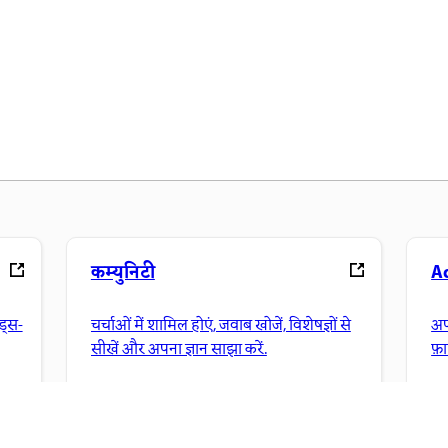
कम्युनिटी
A
ंड्स-
चर्चाओं में शामिल होएं, जवाब खोजें, विशेषज्ञों से
अप
सीखें और अपना ज्ञान साझा करें.
फ़