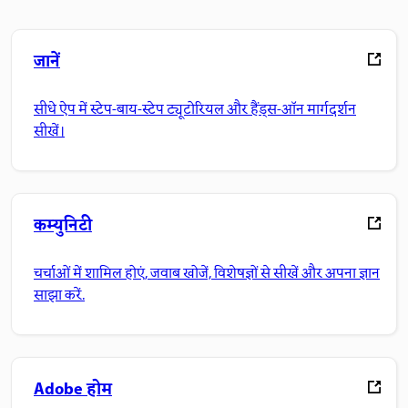
जानें
सीधे ऐप में स्टेप-बाय-स्टेप ट्यूटोरियल और हैंड्स-ऑन मार्गदर्शन
सीखें।
कम्युनिटी
चर्चाओं में शामिल होएं, जवाब खोजें, विशेषज्ञों से सीखें और अपना ज्ञान
साझा करें.
Adobe होम