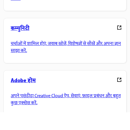
कम्युनिटी
चर्चाओं में शामिल होएं, जवाब खोजें, विशेषज्ञों से सीखें और अपना ज्ञान
साझा करें.
Adobe होम
अपने पसंदीदा Creative Cloud ऐप, सेवाएं, फ़ाइल प्रबंधन और बहुत
कुछ एक्सेस करें.