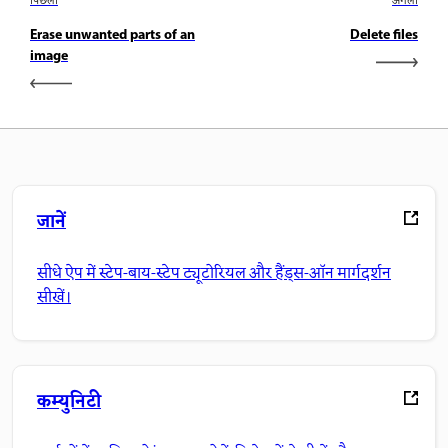
पिछला
अगला
Erase unwanted parts of an
Delete files
image
जानें
सीधे ऐप में स्टेप-बाय-स्टेप ट्यूटोरियल और हैंड्स-ऑन मार्गदर्शन
सीखें।
कम्युनिटी