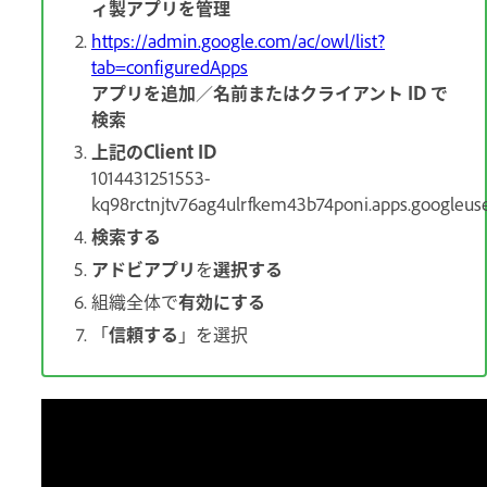
ィ製アプリを管理
https://admin.google.com/ac/owl/list?
tab=configuredApps
アプリを追加
／
名前またはクライアント ID で
検索
上記の
Client ID
1014431251553-
kq98rctnjtv76ag4ulrfkem43b74poni.apps.googleus
検索する
アドビアプリ
を
選択する
組織全体で
有効にする
「
信頼する
」を選択