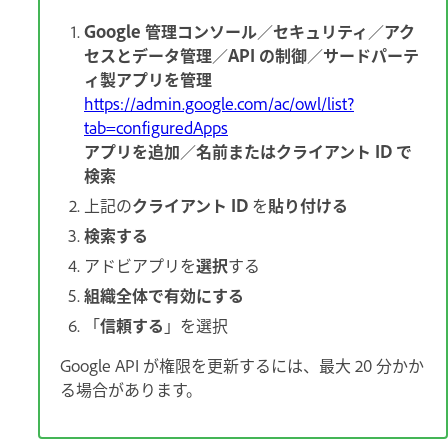
Google 管理コンソール
／
セキュリティ
／
アク
セスとデータ管理
／
API の制御
／
サードパーテ
ィ製アプリを管理
https://admin.google.com/ac/owl/list?
tab=configuredApps
アプリを追加
／
名前またはクライアント ID で
検索
上記の
クライアント ID
を
貼り付ける
検索する
アドビアプリを
選択
する
組織全体で有効にする
「
信頼する
」を選択
Google API が権限を更新するには、最大 20 分かか
る場合があります。