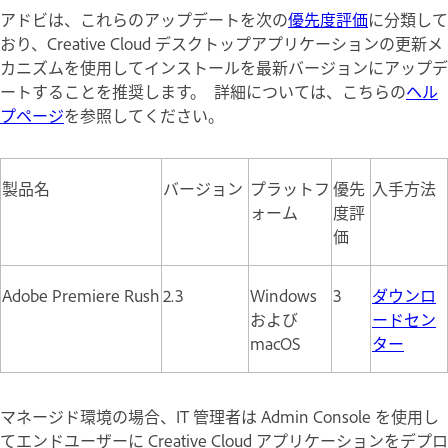
アドビは、これらのアップデートを次の
優先度評価
に分類して
おり、Creative Cloud デスクトップアプリケーションの更新メ
カニズムを使用してインストールを最新バージョンにアップデ
ートすることを推奨します。 詳細については、こちらの
ヘル
プページ
を参照してください。
製品名
バージョン
プラットフ
優先
入手方法
ォーム
度評
価
Adobe Premiere Rush
2.3
Windows
3
ダウンロ
および
ードセン
macOS
ター
マネージド環境の場合、IT 管理者は Admin Console を使用し
てエンドユーザーに Creative Cloud アプリケーションをデプロ