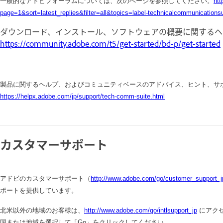
一般的なアドビフォーラムについては、次のページを参照してください。
ht
page=1&sort=latest_replies&filter=all&topics=label-technicalcommunicationsu
ダウンロード、インストール、ソフトウェアの概要に関するヘ
https://community.adobe.com/t5/get-started/bd-p/get-started
製品に関するヘルプ、およびコミュニティベースのアドバイス、ヒント、サ
https://helpx.adobe.com/jp/support/tech-comm-suite.html
カスタマーサポート
アドビのカスタマーサポート（
http://www.adobe.com/go/customer_support_j
ポートを提供しています。
北米以外の地域のお客様は、
http://www.adobe.com/go/intlsupport_jp
にアクセス
国または地域を選択して「Go」をクリックしてください。