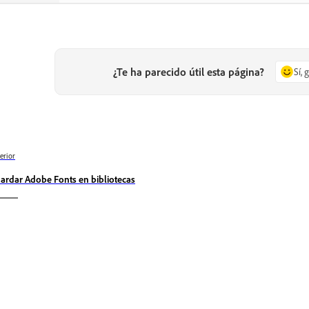
¿Te ha parecido útil esta página?
Sí, 
erior
ardar Adobe Fonts en bibliotecas