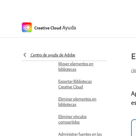
Administrar bibliotecas
Compartir Bibliotecas de
Creative Cloud
Ayuda
Creative Cloud
Guardar Adobe Fonts en
bibliotecas
Eliminar grupos en
bibliotecas
E
Centro de ayuda de Adobe
Mover elementos en
bibliotecas
Úl
Exportar Bibliotecas
Creative Cloud
A
Eliminar elementos en
es
bibliotecas
Eliminar vínculos
compartidos
Administrar fuentes en las