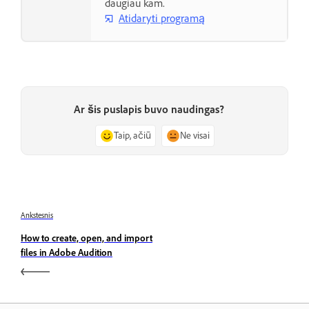
daugiau kam.
Atidaryti programą
Ar šis puslapis buvo naudingas?
Taip, ačiū
Ne visai
Ankstesnis
How to create, open, and import
files in Adobe Audition