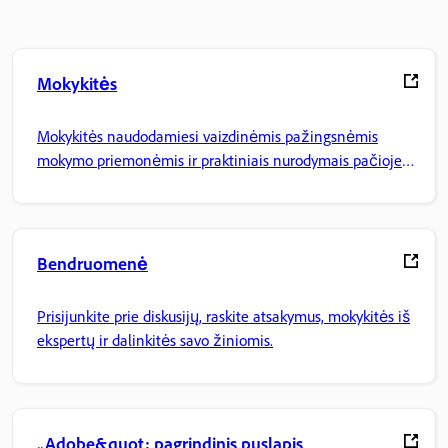
Mokykitės
Mokykitės naudodamiesi vaizdinėmis pažingsnėmis
mokymo priemonėmis ir praktiniais nurodymais pačioje
programoje.
Bendruomenė
Prisijunkite prie diskusijų, raskite atsakymus, mokykitės iš
ekspertų ir dalinkitės savo žiniomis.
„Adobe&quot; pagrindinis puslapis