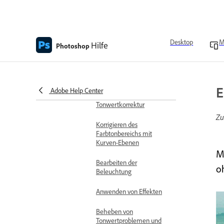
verbessern
Farbe, Ton und Beleuchtung
Anwenden von Korrektur-
Desktop
M
Hilfe
Photoshop
Presets
Vornehmen von selektiven
Korrekturen
E
Adobe Help Center
Ändern von Tönen mit der
Tonwertkorrektur
Zu
Korrigieren des
Farbtonbereichs mit
Kurven-Ebenen
M
Bearbeiten der
o
Beleuchtung
Anwenden von Effekten
Beheben von
Tonwertproblemen und