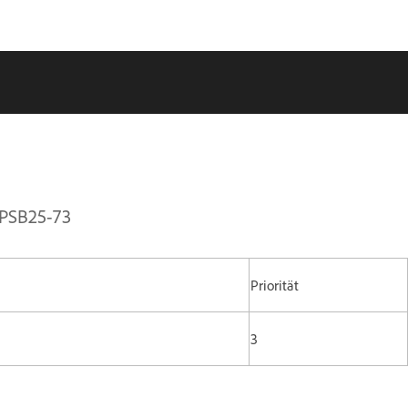
APSB25-73
Priorität
3