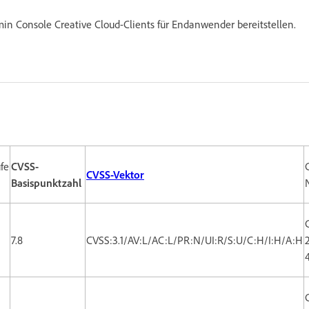
n Console Creative Cloud-Clients für Endanwender bereitstellen.
fe
CVSS-
CVSS-Vektor
Basispunktzahl
7.8
CVSS:3.1/AV:L/AC:L/PR:N/UI:R/S:U/C:H/I:H/A:H