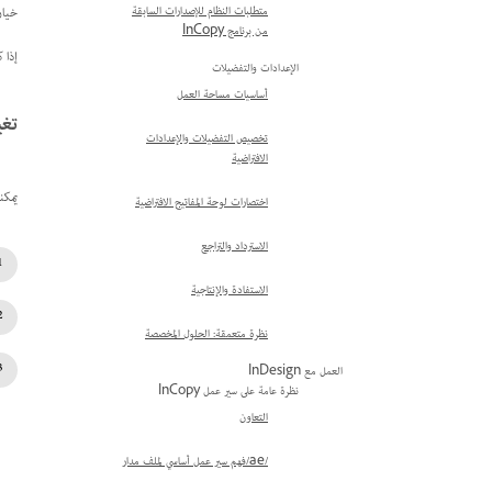
خيار
متطلبات النظام للإصدارات السابقة
من برنامج InCopy
إذا 
الإعدادات والتفضيلات
أساسيات مساحة العمل
تغي
تخصيص التفضيلات والإعدادات
الافتراضية
يمكن
اختصارات لوحة المفاتيح الافتراضية
الاسترداد والتراجع
الاستفادة والإنتاجية
نظرة متعمقة: الحلول المخصصة
العمل مع InDesign
نظرة عامة على سير عمل InCopy
التعاون
/ae/فهم سير عمل أساسي لملف مدار