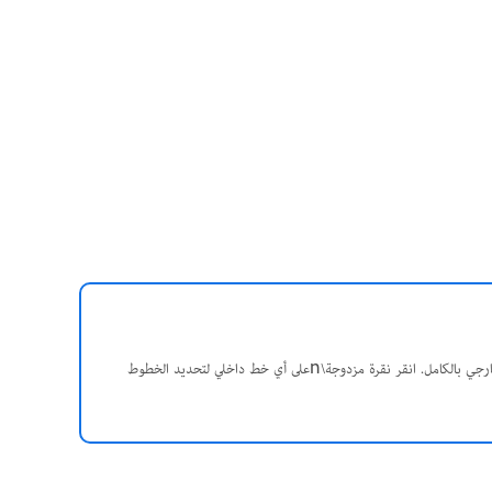
في منطقة وكيل المعاينة، انقر نقرة مزدوجة على أي خط\nخارجي لتحديد مستطيل التحديد الخارجي بالكامل. انقر نقرة مزدوجة\nعلى أي خط داخلي لتحديد الخطوط