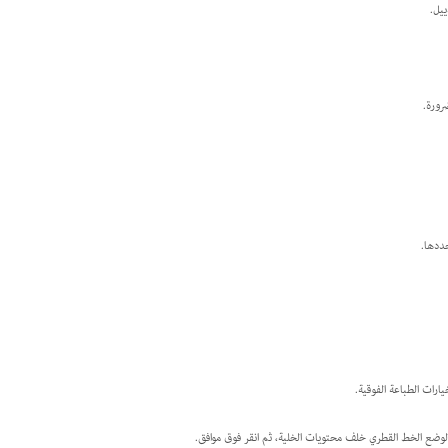
ييل.
رورة.
حددها.
ة لوضع الخط القطري خلف محتويات الخلية، ثم انقر فوق موافق.