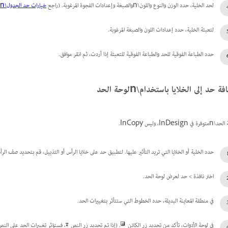
لحد الخلية، حدد الوزن والنوع واللون\nوالصبغة وإعدادات الفجوة المرغوبة. (راجع
خيارات حد الجدول\nوالتعبئة
لتعبئة الخلية، حدد إعدادات اللون والصبغة المرغوبة.
حدد الطباعة الفوقية للحد والطباعة الفوقية للتعبئة إذا أردت، ثم انقر موافق.
ة حد إلى الخلايا باستخدام\nلوحة الحد
ة في InDesign، وليس InCopy.
حدد الخلية أو الخلايا التي تريد التأثير عليها. لتطبيق حد على خلايا الرأس أو التذييل، قم بتحديد صف الرأ
اختر نافذة > حد لعرض لوحة الحد.
في منطقة المعاينة البديلة، حدد الخطوط التي ستتأثر بتغييرات الحد.
في لوحة الأدوات، تأكد من تحديد زر الكائن
. (إذا تم تحديد زر النص
، فستؤثر تغييرات الحد على النص