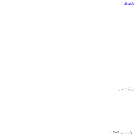
.)
س أو التذييل.
 وليس على الخلايا.)