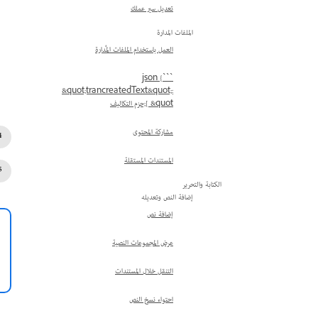
تعديل سير عملك
الملفات المدارة
العمل باستخدام الملفات المُدارة
```json {
&quot;trancreatedText&quot;:
[ &quot;حزم التكاليف
مشاركة المحتوى
المستندات المستقلة
الكتابة والتحرير
إضافة النص وتعديله
إضافة نص
عرض المجموعات النصية
التنقل خلال المستندات
احتواء نسخ النص