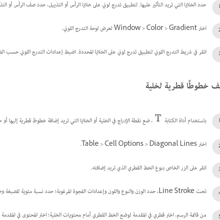
حدد الخلايا التي تريد التأثير عليها. لتطبيق تدرج لوني على خلايا الرأس أو التذييل، حدد صف الرأس أو التذ
اختر Window > Color > Gradient لعرض لوحة التدرج اللوني.
انقر في شريط التدرج اللوني لتطبيق تدرج لوني على الخلايا المحددة. اضبط إعدادات التدرج اللوني حسب الض
 خطوطًا قطرية لخلية
باستخدام أداة الكتابة
، ضع نقطة الإدراج في الخلية أو الخلايا التي تريد إضافة خطوط قطرية إليها أو 
اختر Table > Cell Options > Diagonal Lines.
انقر على الزر الخاص بنوع الخط القطري الذي تريد إضافته.
تحت Line Stroke، حدد الوزن والنوع واللون وإعدادات الفجوة المرغوبة؛ حدد نسبة مئوية للصبغة وخيارات الطباعة الفوقية.
من قائمة الرسم، اختر قطري في المقدمة لوضع الخط القطري أمام محتويات الخلية؛ اختر المحتوى في المقدم