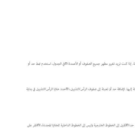
يمكنك تحديد خطوط الخلايا التي يتم تنسيقها بحد أو تعبئة من خلال تحديد أو إلغاء تحديد الخطوط في نافذة المعاينة. إذا كنت تريد تغيير مظهر جميع الصفوف أو الأعمدة\nفي الجدول، استخدم نمط حد أو
، ضع\nنقطة الإدراج في أو حدد الخلية أو الخلايا التي\nتريد إضافة حد أو تعبئة إليها. لإضافة حد أو تعبئة إلى صفوف الرأس/التذييل،\nحدد خلايا الرأس/التذييل في بداية
في منطقة المعاينة الوكيلة، حدد الخطوط التي ستتأثر بتغييرات الحد. على سبيل المثال، إذا كنت تريد إضافة حد\nثقيل إلى الخطوط الخارجية وليس إلى الخطوط الداخلية للخلايا المحددة،\nانقر على