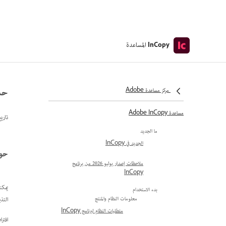
المساعدة
InCopy
حد
مركز مساعدة Adobe
مساعدة Adobe InCopy
تاري
ما الجديد
الجديد في InCopy
حول
ملاحظات إصدار يوليو 2026 من برنامج
InCopy
يمكن
بدء الاستخدام
التذ
معلومات النظام والمنتج
متطلبات النظام لبرنامج InCopy
افتر