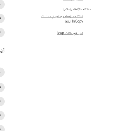
استكشاف الأخطاء وإصلاحها
استكشاف الأخطاء وإصلاحها في مستندات
InCopy التالفة
تعذر فتح ملفات .icap
أضف