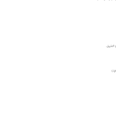
 التذييل.
ا.)