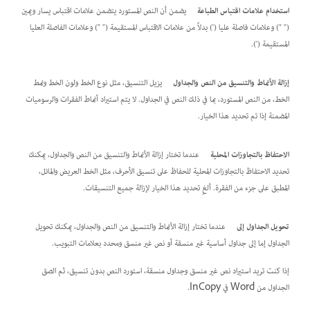
استخدام علامات اقتباس الطباعة
يضمن أن النص المستورد يتضمن علامات اقتباس يسار ويمين
(" ") وعلامات فاصلة عليا (') بدلاً من علامات الاقتباس المستقيمة (" ") وعلامات الفاصلة العليا
المستقيمة (').
إزالة الأنماط والتنسيق من النص والجداول
يزيل التنسيق، مثل نوع الخط ولون الخط ونمط
الخط، من النص المستورد، بما في ذلك النص في الجداول. لا يتم استيراد أنماط الفقرات والرسوميات
المضمنة إذا تم تحديد هذا الخيار.
الاحتفاظ بالتجاوزات المحلية
عندما تختار إزالة الأنماط والتنسيق من النص والجداول، يمكنك
تحديد الاحتفاظ بالتجاوزات المحلية للحفاظ على تنسيق الأحرف، مثل الخط العريض والمائل،
المطبق على جزء من الفقرة. ألغِ تحديد هذا الخيار لإزالة جميع التنسيقات.
تحويل الجداول إلى
عندما تختار إزالة الأنماط والتنسيق من النص والجداول، يمكنك تحويل
الجداول إما إلى جداول أساسية غير منسقة أو نص غير منسق ومحدد بعلامات التبويب.
إذا كنت تريد استيراد نص غير منسق وجداول منسقة، استورد النص بدون تنسيق، ثم الصق
الجداول من Word في InCopy.