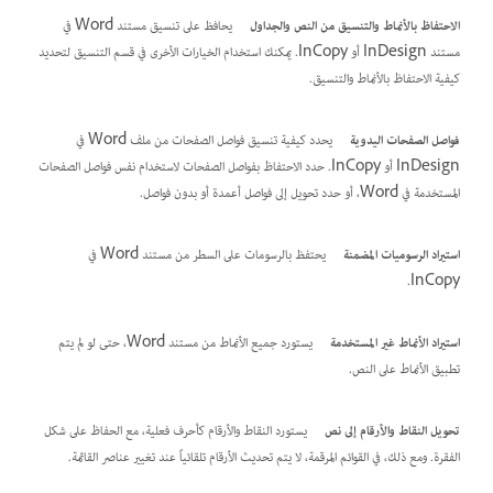
الاحتفاظ بالأنماط والتنسيق من النص والجداول
يحافظ على تنسيق مستند Word في
مستند InDesign أو InCopy. يمكنك استخدام الخيارات الأخرى في قسم التنسيق لتحديد
كيفية الاحتفاظ بالأنماط والتنسيق.
فواصل الصفحات اليدوية
يحدد كيفية تنسيق فواصل الصفحات من ملف Word في
InDesign أو InCopy. حدد الاحتفاظ بفواصل الصفحات لاستخدام نفس فواصل الصفحات
المستخدمة في Word، أو حدد تحويل إلى فواصل أعمدة أو بدون فواصل.
استيراد الرسوميات المضمنة
يحتفظ بالرسومات على السطر من مستند Word في
InCopy.
استيراد الأنماط غير المستخدمة
يستورد جميع الأنماط من مستند Word، حتى لو لم يتم
تطبيق الأنماط على النص.
تحويل النقاط والأرقام إلى نص
يستورد النقاط والأرقام كأحرف فعلية، مع الحفاظ على شكل
الفقرة. ومع ذلك، في القوائم المرقمة، لا يتم تحديث الأرقام تلقائياً عند تغيير عناصر القائمة.