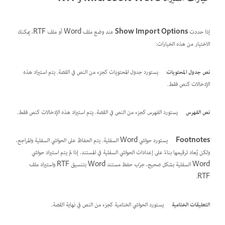
إذا حددت
Show Import Options
عند وضع ملف Word أو ملف RTF، يمكنك
الاختيار من هذه الخيارات:
نص جدول المحتويات
يستورد جدول المحتويات كجزء من النص في القصة. يتم استيراد هذه
الإدخالات كنص فقط.
نص الفهرس
يستورد الفهرس كجزء من النص في القصة. يتم استيراد هذه الإدخالات كنص فقط.
Footnotes
يستورد حواشي Word السفلية. يتم الحفاظ على الحواشي السفلية والمراجع،
ولكن يُعاد ترقيمها بناءً على إعدادات الحواشي السفلية في المستند. إذا لم يتم استيراد حواشي
Word السفلية بشكل صحيح، جرّب حفظ مستند Word بتنسيق RTF واستيراد ملف
RTF.
التعليقات الختامية
يستورد الحواشي الختامية كجزء من النص في نهاية القصة.