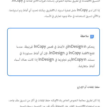
التنسيق\nالمحددة في تطبيق معالجة النصوص، باستثناء الميزات\nغير المتاحة في InCopy.
إذا كان لدى InCopy عامل تصفية استيراد لـ\nتطبيق، يمكنك تحديد أي أنماط يتم استيرادها،
و\nأي تنسيق لاستخدامه في حالة وجود تعارض في الأسماء.
ملاحظة
يتحكم InDesign\nفي الأنماط في قصص InCopy المرتبطة. عندما
تضع\nقصة InCopy في InDesign، فإن أي أنماط مستوردة في
مستند InCopy\nيتم تجاوزها في InDesign إذا كانت هناك أسماء
أنماط متعارضة.
حفظ الملفات أو الإدراج
إذا كان تطبيق معالجة النصوص الخاص بك\nيمكنه حفظ الملفات في أكثر من تنسيق ملف واحد،
جرب استخدام\nالتنسيق القادر على الاحتفاظ بأكبر قدر من التنسيق—سواء تنسيق