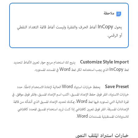
ملاحظة
يحول InCopy أنماط الحرف والفقرة وليست أنماط قائمة التعداد النقطي
أو الرقمي.
Customize Style Import
يتيح لك استخدام مربع حوار تعيين الأنماط لتحديد
نمط InCopy الذي يجب استخدامه لكل نمط Word في المستند المستورد.
Save Preset
يحفظ خيارات استيراد Word الحالية لإعادة الاستخدام لاحقًا. حدد
خيارات الاستيراد، انقر فوق حفظ الإعداد المسبق، اكتب اسم الإعداد المسبق، وانقر فوق موافق. في
المرة التالية التي تستورد فيها نمط Word، يمكنك تحديد الإعداد المسبق الذي أنشأته من قائمة
الإعدادات المسبقة. انقر فوق تعيين كافتراضي إذا كنت تريد استخدام المسبق المحدد كافتراضي
للاستيرادات المستقبلية لمستندات Word.
خيارات استيراد الملف النصي