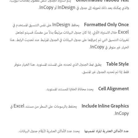
Unformatted Tabbed Text
يتم استيراد الجدول كنص مفصول بعلامات تبويب،
والذي يمكنك بعد ذلك تحويله إلى جدول في InDesign أو InCopy.
Formatted Only Once
يحافظ InDesign على نفس التنسيق المستخدم في
Excel خلال الاستيراد الأولي. إذا كان جدول البيانات مرتبطًا بدلاً من مضمنًا، فسيتم تجاهل
تغييرات التنسيق التي تم إجراؤها على جدول البيانات في الجدول المرتبط عند تحديث الرابط. هذا
الخيار غير متوفر في InCopy.
Table Style
يطبق نمط الجدول الذي تحدده على المستند المستورد. هذا الخيار متوفر
فقط إذا تم تحديد الجدول غير المنسق.
Cell Alignment
يحدد محاذاة الخلايا للمستند المستورد.
Include Inline Graphics
يحتفظ بالرسومات على السطر من مستند Excel في
InCopy.
عدد الأماكن العشرية المراد تضمينها
يحدد عدد الأماكن العشرية لأرقام جدول البيانات.