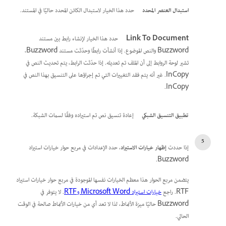
استبدال العنصر المحدد
حدد هذا الخيار لاستبدال الكائن المحدد حاليًا في المستند.
Link To Document
حدد هذا الخيار لإنشاء رابط بين مستند
Buzzword والنص الموضوع. إذا أنشأت رابطًا وحدّثت مستند Buzzword،
تشير لوحة الروابط إلى أن الملف تم تعديله. إذا حدّثت الرابط، يتم تحديث النص في
InCopy. غير أنه يتم فقد التغييرات التي تم إجراؤها على التنسيق بهذا النص في
InCopy.
تطبيق التنسيق الشبكي
إعادة تنسيق نص تم استيراده وفقًا لسمات الشبكة.
إذا حددت
إظهار خيارات الاستيراد
، حدد الإعدادات في مربع حوار خيارات استيراد
Buzzword.
يتضمن مربع الحوار هذا معظم الخيارات نفسها الموجودة في مربع حوار خيارات استيراد
RTF. راجع
خيارات استيراد Microsoft Word وRTF
. لا يتوفر في
Buzzword حاليًا ميزة الأنماط، لذا لا تعد أي من خيارات الأنماط صالحة في الوقت
الحالي.