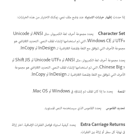
إذا حددت
إظهار خيارات الاستيراد
عند وضع ملف نصي، يمكنك الاختيار من هذه الخيارات:
Character Set
يحدد مجموعة أحرف لغة الكمبيوتر، مثل ANSI أو Unicode
UTF8 أو Windows CE، التي تم استخدامها لإنشاء الملف النصي. التحديد الافتراضي هو
مجموعة الأحرف التي تتوافق مع اللغة والمنصة الافتراضية لـ InDesign أو InCopy.
يحدد مجموعة أحرف لغة الكمبيوتر، مثل ANSI أو Unicode UTF8 أو Shift JIS أو
Chinese Big 5، التي تم استخدامها لإنشاء الملف النصي. التحديد الافتراضي هو مجموعة
الأحرف التي تتوافق مع اللغة والمنصة الافتراضية لـ InDesign أو InCopy.
المنصة
يحدد ما إذا كان الملف تم إنشاؤه في Windows أو Mac OS.
تحديد القاموس
يحدد القاموس الذي سيستخدمه النص المستورد.
Extra Carriage Returns
يحدد كيفية استيراد فواصل الفقرات الإضافية. اختر إزالة
في نهاية كل سطر أو إزالة بين الفقرات.