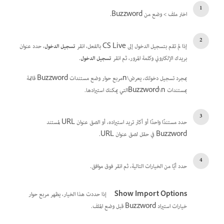
اختر ملف > وضع من Buzzword.
إذا لم تقم بتسجيل الدخول إلى CS Live بالفعل، انقر
تسجيل الدخول
، حدد عنوان
بريدك الإلكتروني وكلمة المرور، ثم انقر
تسجيل الدخول
.
بمجرد تسجيل دخولك، يعرض\nمربع حوار وضع مستندات Buzzword قائمة
بمستندات Buzzword\nالتي يمكنك استيرادها.
حدد مستندًا واحدًا أو أكثر تريد استيراده، أو الصق عنوان URL لمستند
Buzzword في حقل لصق عنوان URL.
حدد أيًا من الخيارات التالية، ثم انقر فوق موافق.
Show Import Options
إذا حددت هذا الخيار، يظهر مربع حوار
خيارات استيراد Buzzword قبل وضع الملف.