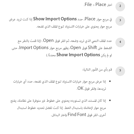
اختر File > Place.
في مربع حوار Place، حدد
Show Import Options
إذا كنت تريد عرض
مربع حوار يحتوي على خيارات الاستيراد لنوع الملف الذي تضعه.
حدد الملف النصي الذي تريد وضعه، ثم انقر فوق Open. (إذا قمت بالنقر مع
الضغط على Shift فوق Open، يظهر مربع حوار Import Options، حتى
لو لم يكن
Show Import Options
محددًا.)
قم بأي من الأمور التالية:
إذا عرض مربع حوار خيارات الاستيراد لنوع الملف الذي تضعه، حدد أي خيارات
تريدها، وانقر فوق OK.
إذا كان المستند الذي تستورده يحتوي على خطوط غير متوفرة على نظامك، يفتح
مربع حوار لإعلامك باستبدال الخط. إذا كنت تفضل تحديد خطوط استبدال
أخرى، انقر فوق Find Font واختر البدائل.