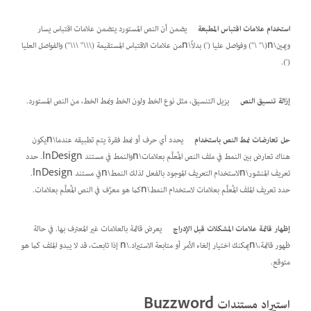
استخدام علامات اقتباس المطبعة
يضمن أن النص المستورد يتضمن علامات اقتباس يسار
ويمين\n(\" \") وفواصل عليا (') بدلاً\nمن علامات الاقتباس المستقيمة (\\\" \\\") والفواصل العليا
(').
إزالة تنسيق النص
يزيل التنسيق، مثل نوع الخط ولون الخط ونمط الخط، من النص المستورد.
حل تعارضات نمط النص باستخدام
يحدد أي حرف أو نمط فقرة يتم تطبيقه عندما\nيكون
هناك تعارض بين النمط في ملف النص المُعلَّم بعلامات\nوالنمط في مستند InDesign. حدد
تعريف المنشور\nلاستخدام التعريف الموجود بالفعل لذلك النمط\nفي مستند InDesign.
حدد تعريف الملف المُعلَّم بعلامات لاستخدام النمط\nكما هو معرَّف في النص المُعلَّم بعلامات.
إظهار قائمة علامات المشكلات قبل الإدراج
يعرض قائمة بالعلامات غير المعترف بها. في حالة
ظهور قائمة،\nيمكنك اختيار إلغاء الأمر أو متابعة الاستيراد.\n إذا تابعت، قد لا يبدو الملف كما هو
متوقع.
استيراد مستندات Buzzword