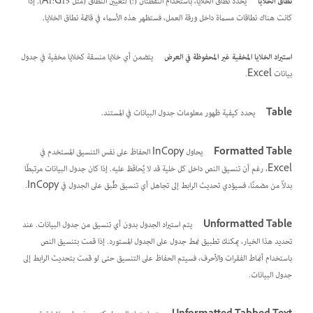
نطاق الخلايا
يحدد نطاق الخلايا، باستخدام النقطتان (:) لتعيين النطاق (مثل A1:G15). إذا
كانت هناك نطاقات مسماة داخل ورقة العمل، فستظهر هذه الأسماء في قائمة نطاق الخلايا.
استيراد الخلايا المخفية غير المحفوظة في العرض
يتضمن أي خلايا منسقة كخلايا مخفية في جدول
بيانات Excel.
Table
يحدد كيفية ظهور معلومات جدول البيانات في المستند.
Formatted Table
يحاول InCopy الحفاظ على نفس التنسيق المستخدم في
Excel، رغم أن تنسيق النص داخل كل خلية قد لا يُحافَظ عليه. إذا كان جدول البيانات مرتبطًا
بدلاً من مضمنًا، فسيؤدي تحديث الرابط إلى تجاهل أي تنسيق طُبق على الجدول في InCopy.
Unformatted Table
يتم استيراد الجدول بدون أي تنسيق من جدول البيانات. عند
تحديد هذا الخيار، يمكنك تطبيق نمط جدول على الجدول المستورد. إذا قمت بتنسيق النص
باستخدام أنماط الفقرات والأحرف، فسيتم الحفاظ على التنسيق حتى لو قمت بتحديث الرابط إلى
جدول البيانات.