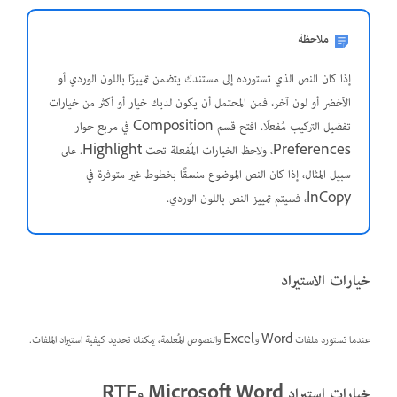
ملاحظة
إذا كان النص الذي تستورده إلى مستندك يتضمن تمييزًا باللون الوردي أو
الأخضر أو لون آخر، فمن المحتمل أن يكون لديك خيار أو أكثر من خيارات
تفضيل التركيب مُفعلًا. افتح قسم Composition في مربع حوار
Preferences، ولاحظ الخيارات المُفعلة تحت Highlight. على
سبيل المثال، إذا كان النص الموضوع منسقًا بخطوط غير متوفرة في
InCopy، فسيتم تمييز النص باللون الوردي.
خيارات الاستيراد
عندما تستورد ملفات Word وExcel والنصوص المُعلمة، يمكنك تحديد كيفية استيراد الملفات.
خيارات استيراد Microsoft Word وRTF