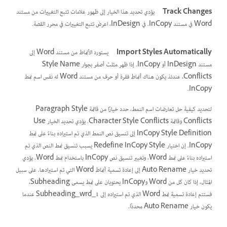
Track Changes
يؤدي تحديد هذا الخيار إلى ظهور علامات تتبع التغييرات من مستند
Word في مستند InCopy. في InDesign، اعرض تتبع التغييرات في محرر القصة.
Import Styles Automatically
يستورد الأنماط من مستند Word إلى
مستند InDesign أو InCopy. إذا ظهر مثلث أصفر بجوار Style Name
Conflicts، عندئذ يكون هناك أنماط فقرة أو حرف من مستند Word له نفس اسم نمط
InCopy.
لتحديد كيفية حل تعارضات اسم النمط، حدد خيارًا من قائمة Paragraph Style
Conflicts وقائمة Character Style Conflicts. يؤدي تحديد الخيار Use
InCopy Style Definition إلى تنسيق نص النمط الذي تم استيراده بناءً على نمط
InCopy. إن اختيار Redefine InCopy Style يسبب تنسيق نمط النص الذي تم
استيراده بناءً على نمط Word، وتغيير تنسيق نص InCopy باستخدام نمط Word. يؤدي
تحديد خيار Auto Rename إلى إعادة تسمية أنماط Word التي تم استيرادها. على سبيل
المثال، إذا كان كل من Word وInCopy يحتويان على نمط يسمى Subheading،
فستتم إعادة تسمية نمط Word الذي تم استيراده إلى Subheading_wrd_1 عندما
يكون خيار Auto Rename محددًا.