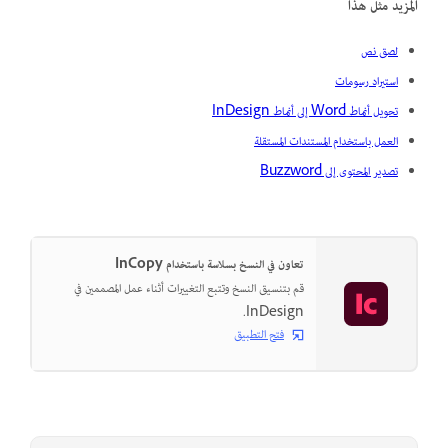
المزيد مثل هذا
لصق نص
استيراد رسومات
تحويل أنماط Word إلى أنماط InDesign
العمل باستخدام المستندات المستقلة
تصدير المحتوى إلى Buzzword
تعاون في النسخ بسلاسة باستخدام InCopy
قم بتنسيق النسخ وتتبع التغييرات أثناء عمل المصممين في
InDesign.
فتح التطبيق