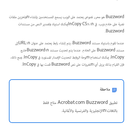
Buzzword هو محرر نصوص يعتمد على الويب يسمح للمستخدمين بإنشاء\nوتخزين ملفات
نصية على خادم ويب. في InCopy CS5،\nيمكنك استيراد وتصدير النص من مستندات
Buzzword.
عندما تقوم باستيراد مستند Buzzword، يتم إنشاء رابط يعتمد على عنوان URL\nإلى
مستند Buzzword على الخادم. عندما يتم تحديث مستند Buzzword\nخارج
InCopy، يمكنك استخدام\nلوحة الروابط لتحديث الإصدار المستورد في InCopy. ومع ذلك،
فإن القيام بذلك يزيل أي\nتغييرات على نص Buzzword قمت بها في InCopy.
ملاحظة
تطبيق Acrobat.com Buzzword متاح فقط
باللغات\nالإنجليزية والفرنسية والألمانية.