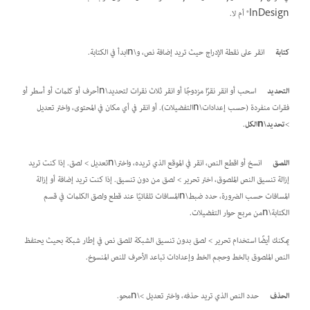
InDesign® أم لا.
كتابة
انقر على نقطة الإدراج حيث تريد إضافة نص، و\nابدأ في الكتابة.
التحديد
اسحب أو انقر نقرًا مزدوجًا أو انقر ثلاث نقرات لتحديد\nأحرف أو كلمات أو أسطر أو
فقرات منفردة (حسب إعدادات\nالتفضيلات). أو انقر في أي مكان في المحتوى، واختر تعديل
>
تحديد\nالكل
.
اللصق
انسخ أو اقطع النص، انقر في الموقع الذي تريده، واختر\nتعديل > لصق. إذا كنت تريد
إزالة تنسيق النص الملصوق، اختر تحرير > لصق من دون تنسيق. إذا كنت تريد إضافة أو إزالة
المسافات حسب الضرورة، حدد ضبط\nالمسافات تلقائيًا عند قطع ولصق الكلمات في قسم
الكتابة\nمن مربع حوار التفضيلات.
يمكنك أيضًا استخدام تحرير > لصق بدون تنسيق الشبكة للصق نص في إطار شبكة بحيث يحتفظ
النص الملصوق بالخط وحجم الخط وإعدادات تباعد الأحرف للنص المنسوخ.
الحذف
حدد النص الذي تريد حذفه، واختر تعديل >\nمحو.