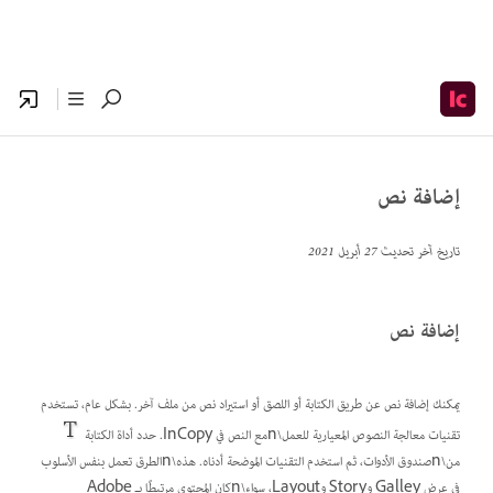
إضافة نص
تاريخ آخر تحديث
27 أبريل 2021
إضافة نص
يمكنك إضافة نص عن طريق الكتابة أو اللصق أو استيراد نص من ملف آخر. بشكل عام، تستخدم
تقنيات معالجة النصوص المعيارية للعمل\nمع النص في InCopy. حدد أداة الكتابة
من\nصندوق الأدوات، ثم استخدم التقنيات الموضحة أدناه. هذه\nالطرق تعمل بنفس الأسلوب
في عرض Galley وStory وLayout، سواء\nكان المحتوى مرتبطًا بـ Adobe