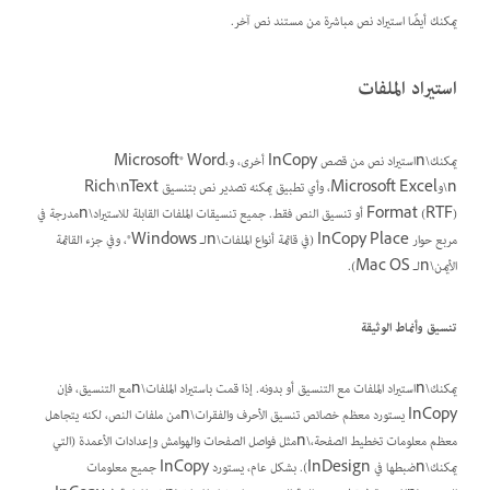
يمكنك أيضًا استيراد نص مباشرة من مستند نص آخر.
استيراد الملفات
يمكنك\nاستيراد نص من قصص InCopy أخرى، وMicrosoft® Word،
\nوMicrosoft Excel، وأي تطبيق يمكنه تصدير نص بتنسيق Rich\nText
Format (RTF) أو تنسيق النص فقط. جميع تنسيقات الملفات القابلة للاستيراد\nمدرجة في
مربع حوار InCopy Place (في قائمة أنواع الملفات\nلـ Windows®، وفي جزء القائمة
الأيمن\nلـ Mac OS).
تنسيق وأنماط الوثيقة
يمكنك\nاستيراد الملفات مع التنسيق أو بدونه. إذا قمت باستيراد الملفات\nمع التنسيق، فإن
InCopy يستورد معظم خصائص تنسيق الأحرف والفقرات\nمن ملفات النص، لكنه يتجاهل
معظم معلومات تخطيط الصفحة،\nمثل فواصل الصفحات والهوامش وإعدادات الأعمدة (التي
يمكنك\nضبطها في InDesign). بشكل عام، يستورد InCopy جميع معلومات