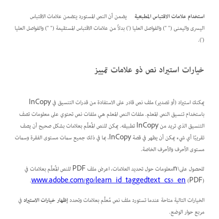
استخدام علامات الاقتباس المطبعية
يضمن أن النص المستورد يتضمن علامات الاقتباس
اليسرى واليمنى (" ") والفواصل العليا (') بدلاً من علامات الاقتباس المستقيمة (" ") والفواصل العليا
(').
خيارات استيراد نص ذو علامات تمييز
يمكنك استيراد (أو تصدير) ملف نص قادر على الاستفادة من قدرات التنسيق في InCopy
باستخدام تنسيق
النص المعلم
. ملفات النص المعلم هي ملفات نص تحتوي على معلومات تصف
التنسيق الذي تريد من InCopy تطبيقه. يمكن للنص المُعلَّم بعلامات بشكل صحيح أن يصف
تقريبًا أي شيء يمكن أن يظهر في قصة InCopy، بما في ذلك جميع سمات مستوى الفقرة وسمات
مستوى الأحرف والأحرف الخاصة.
للحصول على\nمعلومات حول تحديد العلامات، اعرض ملف PDF للنص المُعلَّم بعلامات في
www.adobe.com/go/learn_id_taggedtext_cs5_en
(PDF).
الخيارات التالية متاحة عندما تستورد ملف نص مُعلَّم بعلامات وتحدد
إظهار خيارات الاستيراد
في
مربع حوار الوضع.