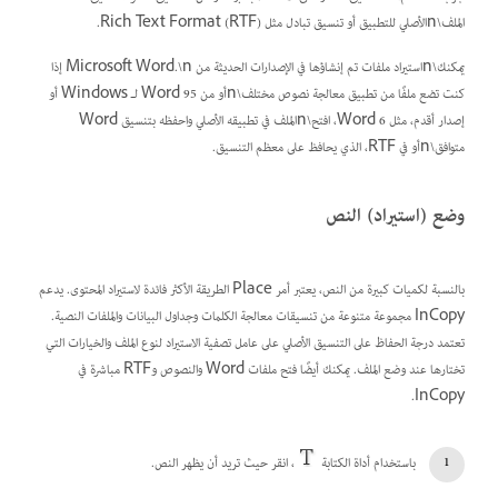
الملف\nالأصلي للتطبيق أو تنسيق تبادل مثل Rich Text Format (RTF).
يمكنك\nاستيراد ملفات تم إنشاؤها في الإصدارات الحديثة من Microsoft Word.\n إذا
كنت تضع ملفًا من تطبيق معالجة نصوص مختلف\nأو من Word 95 لـ Windows أو
إصدار أقدم، مثل Word 6، افتح\nالملف في تطبيقه الأصلي واحفظه بتنسيق Word
متوافق\nأو في RTF، الذي يحافظ على معظم التنسيق.
وضع (استيراد) النص
بالنسبة لكميات كبيرة من النص، يعتبر أمر Place الطريقة الأكثر فائدة لاستيراد المحتوى. يدعم
InCopy مجموعة متنوعة من تنسيقات معالجة الكلمات وجداول البيانات والملفات النصية.
تعتمد درجة الحفاظ على التنسيق الأصلي على عامل تصفية الاستيراد لنوع الملف والخيارات التي
تختارها عند وضع الملف. يمكنك أيضًا فتح ملفات Word والنصوص وRTF مباشرة في
InCopy.
باستخدام أداة الكتابة
، انقر حيث تريد أن يظهر النص.