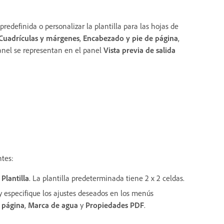
predefinida o personalizar la plantilla para las hojas de
Cuadrículas y márgenes
,
Encabezado y pie de página
,
panel se representan en el panel
Vista previa de salida
ntes:
e
Plantilla
. La plantilla predeterminada tiene 2 x 2 celdas.
 especifique los ajustes deseados en los menús
 página
,
Marca de agua
y
Propiedades PDF
.