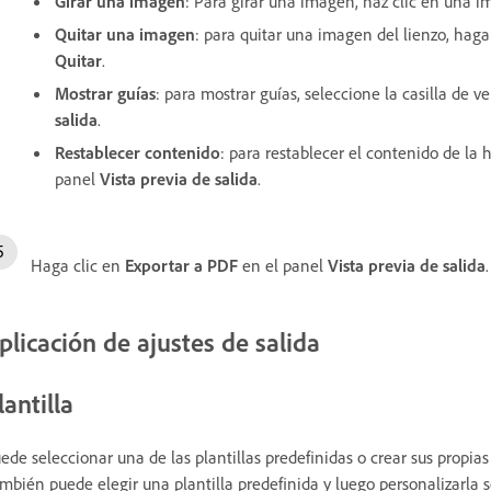
Girar una imagen
: Para girar una imagen, haz clic en una im
Quitar una imagen
: para quitar una imagen del lienzo, haga
Quitar
.
Mostrar guías
: para mostrar guías, seleccione la casilla de v
salida
.
Restablecer contenido
: para restablecer el contenido de la 
panel
Vista previa de salida
.
Haga clic en
Exportar a PDF
en el panel
Vista previa de salida
.
plicación de ajustes de salida
lantilla
ede seleccionar una de las plantillas predefinidas o crear sus propia
mbién puede elegir una plantilla predefinida y luego personalizarla s