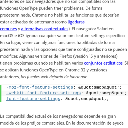
anteriores de los navegadores que no son compatibles con las
funciones OpenType pueden traer problemas. De forma
predeterminada, Chrome no habilita las funciones que deberían
estar activadas de antemano (como
ligaduras
comunes
y
alternativas contextuales
). El navegador Safari en
macOS e iOS ignora cualquier valor font-feature-settings específico.
En su lugar, viene con algunas funciones habilitadas de forma
predeterminada y las opciones que tiene configuradas no se pueden
modificar. Algunas versiones de Firefox (versión 15 y anteriores)
tienen problemas cuando se habilitan varios
conjuntos estilísticos
. Si
se aplican funciones OpenType en Chrome 32 y versiones
anteriores,
las fuentes web dejarán de funcionar
.
-moz-font-feature-settings
: &quot;smcp&quot;;
-webkit-font-feature-settings
: &quot;smcp&quot;
font-feature-settings
: &quot;smcp&quot;;
La compatibilidad actual de los navegadores depende en gran
medida de los prefijos comerciales. En la documentación de ayuda