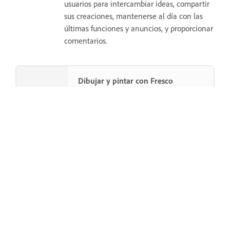
usuarios para intercambiar ideas, compartir
sus creaciones, mantenerse al día con las
últimas funciones y anuncios, y proporcionar
comentarios.
Dibujar y pintar con Fresco
Utiliza miles de tipos de pinceles para
dar vida a tus ilustraciones digitales.
Descargar la aplicación
¿Te ha parecido útil esta página?
Sí, gracias
La verdad es que no