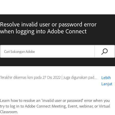
Resolve invalid user or password error
when logging into Adobe Connect
Terakhir dikemas kini pada
27 Dis 2022
|
Juga digunakan pada Adobe Connect 8, Adobe Connect 9
Lebih
Lanjut
Learn how to resolve an 'invalid user or password' error when you
try to log in to Adobe Connect Meeting, Event, webinar, or Virtual
Classroom.