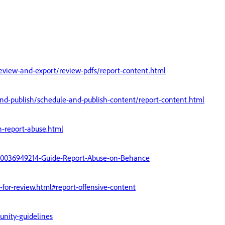
eview-and-export/review-pdfs/report-content.html
nd-publish/schedule-and-publish-content/report-content.html
n-report-abuse.html
/360036949214-Guide-Report-Abuse-on-Behance
-for-review.html#report-offensive-content
nity-guidelines