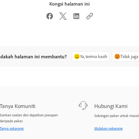
Kongsi halaman ini
dakah halaman ini membantu?
Ya, terima kasih
Tidak juga
Tanya Komuniti
Hubungi Kami
Siarkan soalan dan dapatkan jawapan
Sokongan pakar untuk masal
daripada pakar.
Tanya sekarang
Mulakan sekarang