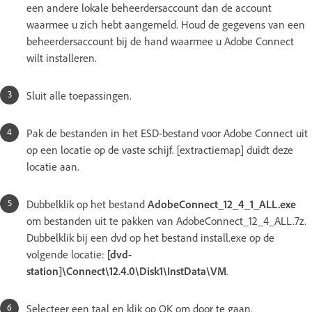
een andere lokale beheerdersaccount dan de account
waarmee u zich hebt aangemeld. Houd de gegevens van een
beheerdersaccount bij de hand waarmee u Adobe Connect
wilt installeren.
Sluit alle toepassingen.
Pak de bestanden in het ESD-bestand voor Adobe Connect uit
op een locatie op de vaste schijf. [extractiemap] duidt deze
locatie aan.
Dubbelklik op het bestand
AdobeConnect_12_4_1_ALL.exe
om bestanden uit te pakken van AdobeConnect_12_4_ALL.7z.
Dubbelklik bij een dvd op het bestand install.exe op de
volgende locatie:
[dvd-
station]\Connect\12.4.0\Disk1\InstData\VM
.
Selecteer een taal en klik op OK om door te gaan.