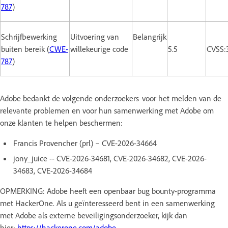
787
)
Schrijfbewerking
Uitvoering van
Belangrijk
buiten bereik (
CWE-
willekeurige code
5.5
CVSS:
787
)
Adobe bedankt de volgende onderzoekers voor het melden van de
relevante problemen en voor hun samenwerking met Adobe om
onze klanten te helpen beschermen:
Francis Provencher (prl) – CVE-2026-34664
jony_juice -- CVE-2026-34681, CVE-2026-34682, CVE-2026-
34683, CVE-2026-34684
OPMERKING: Adobe heeft een openbaar bug bounty-programma
met HackerOne. Als u geïnteresseerd bent in een samenwerking
met Adobe als externe beveiligingsonderzoeker, kijk dan
hier:
https://hackerone.com/adobe