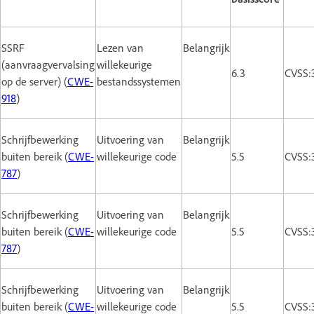
SSRF
Lezen van
Belangrijk
(aanvraagvervalsing
willekeurige
6.3
CVSS:
op de server) (
CWE-
bestandssystemen
918
)
Schrijfbewerking
Uitvoering van
Belangrijk
buiten bereik (
CWE-
willekeurige code
5.5
CVSS:
787
)
Schrijfbewerking
Uitvoering van
Belangrijk
buiten bereik (
CWE-
willekeurige code
5.5
CVSS:
787
)
Schrijfbewerking
Uitvoering van
Belangrijk
buiten bereik (
CWE-
willekeurige code
5.5
CVSS: