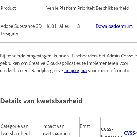
Product
Versie
Platform
Prioriteit
Beschikbaarheid
Adobe Substance 3D
16.0.1
Alles
3
Downloadcentrum
Designer
Bij beheerde omgevingen, kunnen IT-beheerders het Admin Console
gebruiken om Creative Cloud-applicaties te implementeren voor
eindgebruikers. Raadpleeg deze
hulppagina
voor meer informatie.
Details van kwetsbaarheid
Categorie van
Impact van
Ernst
CVSS-
CVSS-
kwetsbaarheid
kwetsbaarheid
basisscore