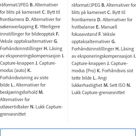
råformat/JPEG
B.
Alternativer
råformat/JPEG
B.
Alternativer for
for blits på kameraet
C.
Bytt til
blits på kameraet
C.
Bytt til
frontkamera
D.
Alternativer for
frontkamera
D.
Alternativer for
søkeroverlapping
E.
Ytterligere
hvitbalanse
E.
Manuell
innstillinger for bildeopptak
F.
fokusavstand
F.
Veksle
Veksle opptaksalternativer
G.
opptaksalternativer
G.
Forhåndsinnstillinger
H.
Låsing
Forhåndsinnstillinger
H.
Låsing
av eksponeringskompensasjon
I.
av eksponeringskompensasjon
I.
Capture-knappen
J.
Capture-
Capture-knappen
J.
Capture-
modus (auto)
K.
modus (Pro)
K.
Forhåndsvis sist
Forhåndsvisning av siste
tatte bilde
L.
Angi
bilde
L.
Alternativer for
lukkerhastighet
M.
Sett ISO
N.
beskjæringsforhold
M.
Lukk Capture-grensesnittet
Alternativer for
utløsertidtaker
N.
Lukk Capture-
grensesnittet