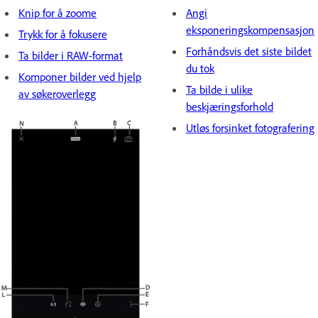
Knip for å zoome
Angi
eksponeringskompensasjon
Trykk for å fokusere
Forhåndsvis det siste bildet
Ta bilder i RAW-format
du tok
Komponer bilder ved hjelp
Ta bilde i ulike
av søkeroverlegg
beskjæringsforhold
Utløs forsinket fotografering