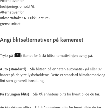
Alternativer for
beskjæringsforhold
M.
Alternativer for
utløsertidtaker
N.
Lukk Capture-
grensesnittet
Angi blitsalternativer på kameraet
Trykk på (
)-ikonet for å slå blitsalternativlinjen av og på.
Auto (standard)
Slå blitsen på enheten automatisk
på
eller
av
basert på de ytre lysforholdene. Dette er standard blitsalternativ og
fint som generell innstilling.
På (tvungen blits)
Slå
PÅ
enhetens blits for hvert bilde du tar.
Av (deaktiver blits)
Slå
AV
enhetens blits for hvert bilde du tar.