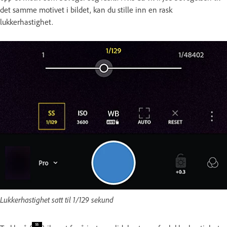
det samme motivet i bildet, kan du stille inn en rask
lukkerhastighet.
Lukkerhastighet satt til 1/129 sekund