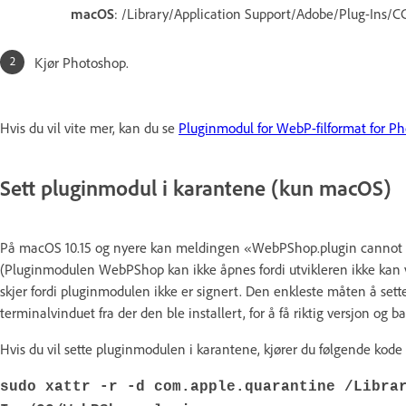
macOS
: /Library/Application Support/Adobe/Plug-Ins/C
Kjør Photoshop.
Hvis du vil vite mer, kan du se
Pluginmodul for WebP-filformat for P
Sett pluginmodul i karantene (kun macOS)
På macOS 10.15 og nyere kan meldingen «WebPShop.plugin cannot b
(Pluginmodulen WebPShop kan ikke åpnes fordi utvikleren ikke kan v
skjer fordi pluginmodulen ikke er signert. Den enkleste måten å se
terminalvinduet fra der den ble installert, for å få riktig versjon og b
Hvis du vil sette pluginmodulen i karantene, kjører du følgende kode 
sudo xattr -r -d com.apple.quarantine /Libra