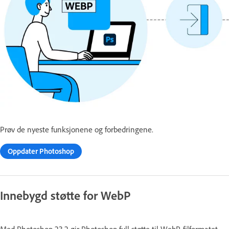
Prøv de nyeste funksjonene og forbedringene.
Oppdater Photoshop
Innebygd støtte for WebP
Med Photoshop 23.2 gir Photoshop full støtte til WebP-filformatet.