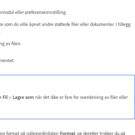
nmodul eller preferanseinnstilling.
om du ville åpnet andre støttede filer eller dokumenter. I tillegg
.
ng av filen:
umentet.
er
Fil
>
Lagre som
når det ikke er fare for overskriving av filer eller
kne format på rullegardinlisten
Format
, og deretter trykker du på