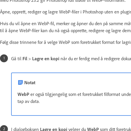
Åpne, opprett, rediger og lagre WebP-filer i Photoshop uten en plugi
Hvis du vil åpne en WebP-fil, merker og åpner du den på samme måte s
til å åpne WebP-filer kan du nå også opprette, redigere og lagre dem
Følg disse trinnene for å velge WebP som foretrukket format for lagri
Gå til
Fil
>
Lagre en kopi
når du er ferdig med å redigere dok
Notat
WebP
er også tilgjengelig som et foretrukket filformat und
tap av data.
I dialogboksen
Lagre en kopi
velger du
WebP
som ditt foretru