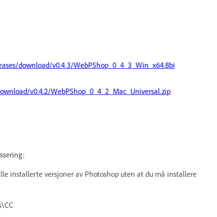
leases/download/v0.4.3/WebPShop_0_4_3_Win_x64.8bi
download/v0.4.2/WebPShop_0_4_2_Mac_Universal.zip
ssering:
alle installerte versjoner av Photoshop uten at du må installere
s\CC