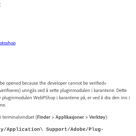
C
hotoshop
.
e opened because the developer cannot be verified»
erifiseres) unngås ved å sette pluginmodulen i karantene. Dette
tte pluginmodulen WebPShop i karantene på, er ved å dra den inn i
ane.
i terminalvinduet (
Finder > Applikasjoner > Verktøy
):
ry/Application\ Support/Adobe/Plug-