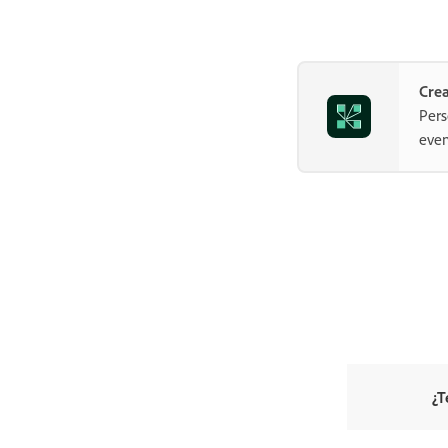
Crea
Pers
even
¿T